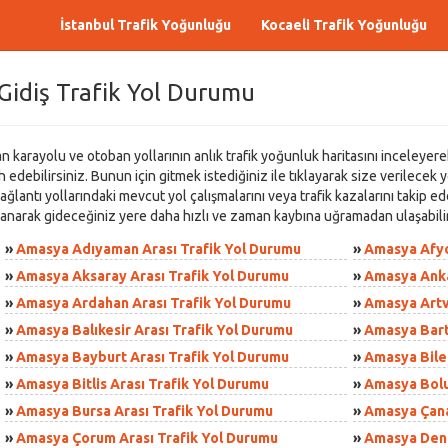
İstanbul Trafik Yoğunluğu
Kocaeli Trafik Yoğunluğu
Gidiş Trafik Yol Durumu
karayolu ve otoban yollarının anlık trafik yoğunluk haritasını inceleyerek 
edebilirsiniz. Bunun için gitmek istediğiniz ile tıklayarak size verilecek yo
ğlantı yollarındaki mevcut yol çalışmalarını veya trafik kazalarını takip e
llanarak gideceğiniz yere daha hızlı ve zaman kaybına uğramadan ulaşabilir
»
Amasya Adıyaman Arası Trafik Yol Durumu
»
Amasya Afyo
»
Amasya Aksaray Arası Trafik Yol Durumu
»
Amasya Anka
»
Amasya Ardahan Arası Trafik Yol Durumu
»
Amasya Artv
»
Amasya Balıkesir Arası Trafik Yol Durumu
»
Amasya Bart
»
Amasya Bayburt Arası Trafik Yol Durumu
»
Amasya Bilec
»
Amasya Bitlis Arası Trafik Yol Durumu
»
Amasya Bolu
»
Amasya Bursa Arası Trafik Yol Durumu
»
Amasya Çana
»
Amasya Çorum Arası Trafik Yol Durumu
»
Amasya Deniz