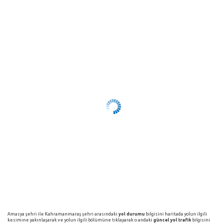
Amasya şehri ile Kahramanmaraş şehri arasındaki
yol durumu
bilgisini haritada yolun ilgili
kesimine yakınlaşarak ve yolun ilgili bölümüne tıklayarak o andaki
güncel yol trafik
bilgisini