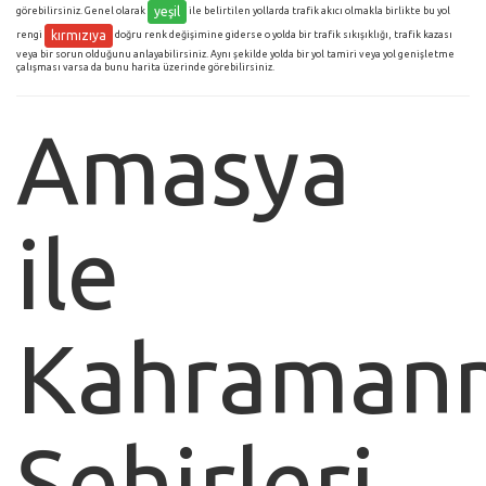
yeşil
görebilirsiniz. Genel olarak
ile belirtilen yollarda trafik akıcı olmakla birlikte bu yol
kırmızıya
rengi
doğru renk değişimine giderse o yolda bir trafik sıkışıklığı, trafik kazası
veya bir sorun olduğunu anlayabilirsiniz. Aynı şekilde yolda bir yol tamiri veya yol genişletme
çalışması varsa da bunu harita üzerinde görebilirsiniz.
Amasya
ile
Kahraman
Şehirleri