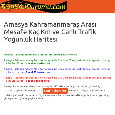
Amasya Kahramanmaraş Arası
Mesafe Kaç Km ve Canlı Trafik
Yoğunluk Haritası
Amasya ile Kahramanmaraş arası Yol Mesafesi:
500
kilometre
Amasya - Kahramanmaraş Arası Yol Karayolu ile Ortalama 80 km/saat hızında seyreden bir araç
ile Kaç Saat Sürer :
6 saat 15 dakika
sürer
Amasya - Kahramanmaraş Arası Yol Karayolu ile Ortalama 90 km/saat hızında seyreden bir araç
ile Kaç Saat Sürer :
5 saat 33 dakika
sürer
Amasya - Kahramanmaraş Arası Yol Karayolu ile Ortalama 100 km/saat hızında seyreden bir araç
ile Kaç Saat Sürer :
5 saat 0 dakika
sürer
Amasya ile Kahramanmaraş illeri arası güncel Trafik yoğunluğu durumunu görmek için
trafik durumu
haritada sağ üst bölümde yer alan
butonuna tıklayarak en son canlı
trafik yoğunluk durumunu ve bölgedeki diğer yollardaki
canlı trafik
yoğunluğunu izleyerek yol
güzergahınızı gözden geçirebilirsiniz.