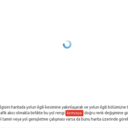
lgisini haritada yolun ilgili kesimine yakınlaşarak ve yolun ilgili bölümüne
rafik akıcı olmakla birlikte bu yol rengi
doğru renk değişimine gider
kırmızıya
l tamiri veya yol genişletme çalışması varsa da bunu harita üzerinde görebi