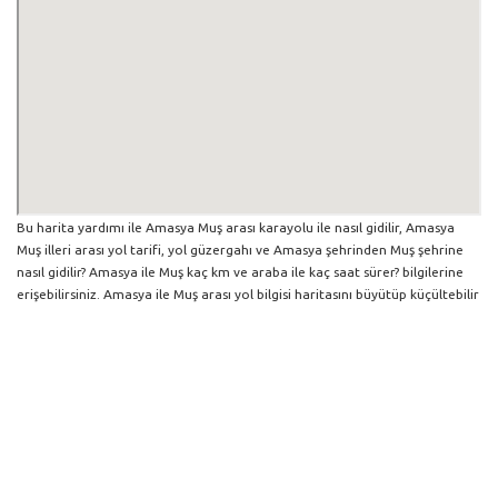
Bu harita yardımı ile Amasya Muş arası karayolu ile nasıl gidilir, Amasya
Muş illeri arası yol tarifi, yol güzergahı ve Amasya şehrinden Muş şehrine
nasıl gidilir? Amasya ile Muş kaç km ve araba ile kaç saat sürer? bilgilerine
erişebilirsiniz. Amasya ile Muş arası yol bilgisi haritasını büyütüp küçültebilir
ve iki şehir arası hangi yollardan gidildiğini görebilirsiniz. Yol boyunca
herhangi bir çalışma varsa da harita üzerinde gösterilmektedir. Mavi yol
genel olarak ana güzergah rotasını göstermekle birlikte daha soluk mavi
veya gri yollar ise alternatif yol rotası için kilometre ve saat bilgisini
göstermektedir.
Amasya İlinden Diğer Şehirlere Gidiş
Trafik Yol Durumu ve Yol Tarifi Alma