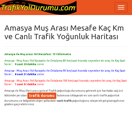
Amasya Muş Arası Mesafe Kaç Km
ve Canlı Trafik Yoğunluk Haritası
Amasya ile Muş arası Yol Mesafesi:
751
kilometre
Amasya - Muş Arası Yol Karayolu ile Ortalama 80 km/saat hızında seyreden bir araç ile Kaç Saat
Sürer :
9 saat 23 dakika
sürer
Amasya - Muş Arası Yol Karayolu ile Ortalama 90 km/saat hızında seyreden bir araç ile Kaç Saat
Sürer :
8 saat 21 dakika
sürer
Amasya - Muş Arası Yol Karayolu ile Ortalama 100 km/saat hızında seyreden bir araç ile Kaç Saat
Sürer :
7 saat 31 dakika
sürer
Amasya ile Muş illeri arası güncel Trafik yoğunluğu durumunu görmek için haritada sağ üst
trafik durumu
bölümde yer alan
butonuna tıklayarak en son canlı trafik yoğunluk
durumunu ve bölgedeki diğer yollardaki
canlı trafik
yoğunluğunu izleyerek yol güzergahınızı
gözden geçirebilirsiniz.