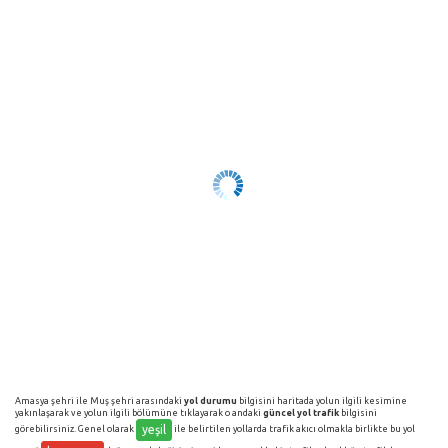
Amasya şehri ile Muş şehri arasındaki
yol durumu
bilgisini haritada yolun ilgili kesimine
yakınlaşarak ve yolun ilgili bölümüne tıklayarak o andaki
güncel yol trafik
bilgisini
yeşil
görebilirsiniz. Genel olarak
ile belirtilen yollarda trafik akıcı olmakla birlikte bu yol