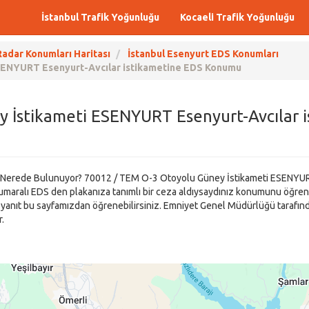
İstanbul Trafik Yoğunluğu
Kocaeli Trafik Yoğunluğu
Radar Konumları Haritası
İstanbul Esenyurt EDS Konumları
SENYURT Esenyurt-Avcılar istikametine EDS Konumu
 İstikameti ESENYURT Esenyurt-Avcılar
S Nerede Bulunuyor? 70012 / TEM O-3 Otoyolu Güney İstikameti ESENYUR
 Numaralı EDS den plakanıza tanımlı bir ceza aldıysaydınız konumunu öğren
anıt bu sayfamızdan öğrenebilirsiniz. Emniyet Genel Müdürlüğü tarafından
.