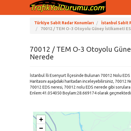
Türkiye Sabit Radar Konumları
İstanbul Sabit 
70012 / TEM O-3 Otoyolu Güney İstikameti E
70012 / TEM O-3 Otoyolu Güney
Nerede
İstanbul İli Esenyurt İlçesinde Bulunan 70012 Nolu ED
Haritasını aşağıdaki haritadan inceleyebilirsiniz, 70012
70012 EDS neresi, 70012 nolu EDS nerede gibi sorulara y
Enlem:41.054050 Boylam:28.669174 olarak geçmektedir
+
−