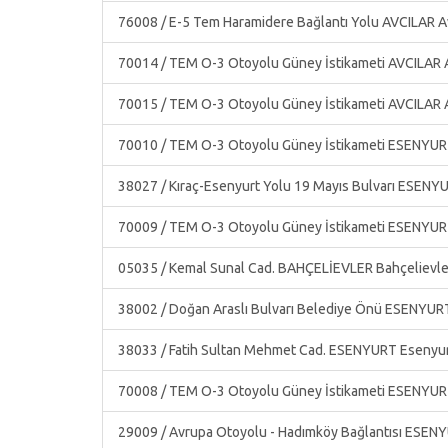
76008 / E-5 Tem Haramidere Bağlantı Yolu AVCILAR A
70014 / TEM O-3 Otoyolu Güney İstikameti AVCILAR 
70015 / TEM O-3 Otoyolu Güney İstikameti AVCILAR 
70010 / TEM O-3 Otoyolu Güney İstikameti ESENYURT 
38027 / Kıraç-Esenyurt Yolu 19 Mayıs Bulvarı ESENY
70009 / TEM O-3 Otoyolu Güney İstikameti ESENYURT 
05035 / Kemal Sunal Cad. BAHÇELİEVLER Bahçelievler
38002 / Doğan Araslı Bulvarı Belediye Önü ESENYUR
38033 / Fatih Sultan Mehmet Cad. ESENYURT Esenyur
70008 / TEM O-3 Otoyolu Güney İstikameti ESENYURT 
29009 / Avrupa Otoyolu - Hadımköy Bağlantısı ESEN