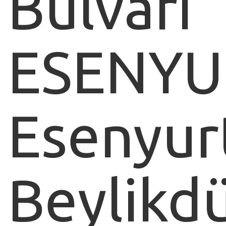
Bulvarı
ESENYU
Esenyur
Beylikd