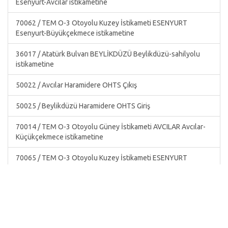
Esenyurt-Avcılar istikametine
70062 / TEM O-3 Otoyolu Kuzey İstikameti ESENYURT
Esenyurt-Büyükçekmece istikametine
36017 / Atatürk Bulvarı BEYLİKDÜZÜ Beylikdüzü-sahilyolu
istikametine
50022 / Avcılar Haramidere OHTS Çıkış
50025 / Beylikdüzü Haramidere OHTS Giriş
70014 / TEM O-3 Otoyolu Güney İstikameti AVCILAR Avcılar-
Küçükçekmece istikametine
70065 / TEM O-3 Otoyolu Kuzey İstikameti ESENYURT
Esenyurt-Büyükçekmece istikametine
29009 / Avrupa Otoyolu - Hadımköy Bağlantısı ESENYURT
Esenyurt-Büyükçekmece istikametine
29010 / Beylikdüzü Bağlantı Yolu BÜYÜKÇEKMECE Esenyurt-