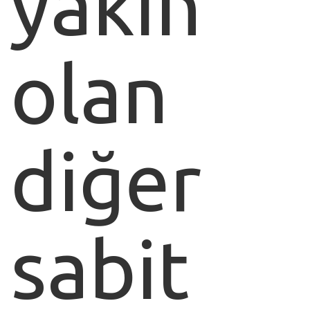
yakın
olan
diğer
sabit