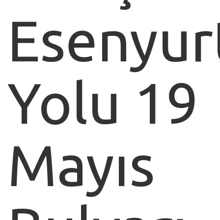
Esenyur
Yolu 19
Mayıs