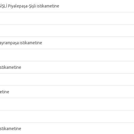
ŞLİ Piyalepaşa-Şişli istikametine
ayrampaşa istikametine
stikametine
etine
stikametine