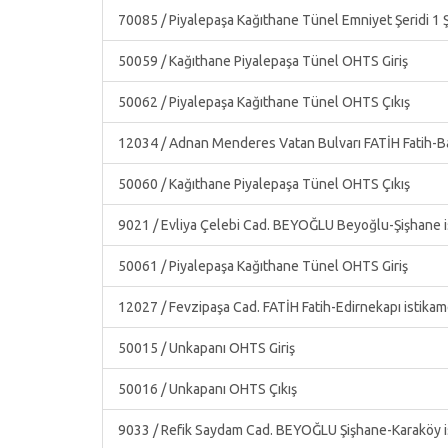
70085 / Piyalepaşa Kağıthane Tünel Emniyet Şeridi 1 Şİ
50059 / Kağıthane Piyalepaşa Tünel OHTS Giriş
50062 / Piyalepaşa Kağıthane Tünel OHTS Çıkış
12034 / Adnan Menderes Vatan Bulvarı FATİH Fatih-B
50060 / Kağıthane Piyalepaşa Tünel OHTS Çıkış
9021 / Evliya Çelebi Cad. BEYOĞLU Beyoğlu-Şişhane i
50061 / Piyalepaşa Kağıthane Tünel OHTS Giriş
12027 / Fevzipaşa Cad. FATİH Fatih-Edirnekapı istikam
50015 / Unkapanı OHTS Giriş
50016 / Unkapanı OHTS Çıkış
9033 / Refik Saydam Cad. BEYOĞLU Şişhane-Karaköy i