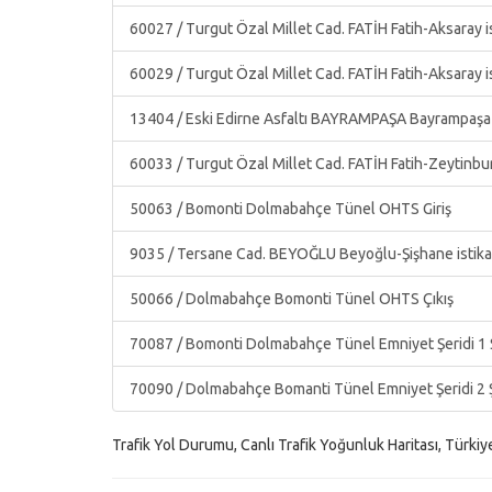
60027 / Turgut Özal Millet Cad. FATİH Fatih-Aksaray 
60029 / Turgut Özal Millet Cad. FATİH Fatih-Aksaray 
13404 / Eski Edirne Asfaltı BAYRAMPAŞA Bayrampaşa-
60033 / Turgut Özal Millet Cad. FATİH Fatih-Zeytinbu
50063 / Bomonti Dolmabahçe Tünel OHTS Giriş
9035 / Tersane Cad. BEYOĞLU Beyoğlu-Şişhane istik
50066 / Dolmabahçe Bomonti Tünel OHTS Çıkış
70087 / Bomonti Dolmabahçe Tünel Emniyet Şeridi 1 Ş
70090 / Dolmabahçe Bomanti Tünel Emniyet Şeridi 2 Ş
Trafik Yol Durumu, Canlı Trafik Yoğunluk Haritası, Türkiy