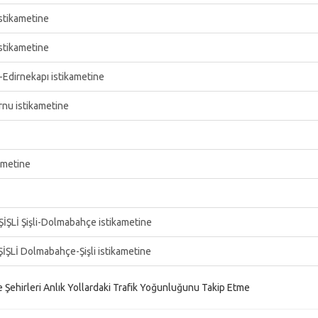
istikametine
istikametine
Edirnekapı istikametine
rnu istikametine
ametine
İŞLİ Şişli-Dolmabahçe istikametine
İŞLİ Dolmabahçe-Şişli istikametine
e Şehirleri Anlık Yollardaki Trafik Yoğunluğunu Takip Etme