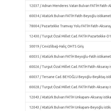
12037 / Adnan Menderes Vatan Bulvarı FATİH Fatih-Ak
60034 / Atatürk Bulvarı FATİH Fatih-Beyoğlu istikame
78004 / Pazartekke Tramvay Yolu FATİH Fatih-Aksaray
12430 / Turgut Özal Millet Cad. FATİH Pazartekke-D1
50019 / Cevizlibağ-Haliç OHTS Giriş
60035 / Atatürk Bulvarı FATİH Beyoğlu-Fatih istikame
60026 / Turgut Özal Millet Cad. FATİH Fatih-Aksaray 
60037 / Tersane Cad. BEYOĞLU Beyoğlu-Beşiktaş ist
60028 / Turgut Özal Millet Cad. FATİH Fatih-Aksaray 
12043 / Atatürk Bulvarı FATİH Unkapanı-Aksaray istik
12043 / Atatürk Bulvarı FATİH Unkapanı-Beyoğlu isti