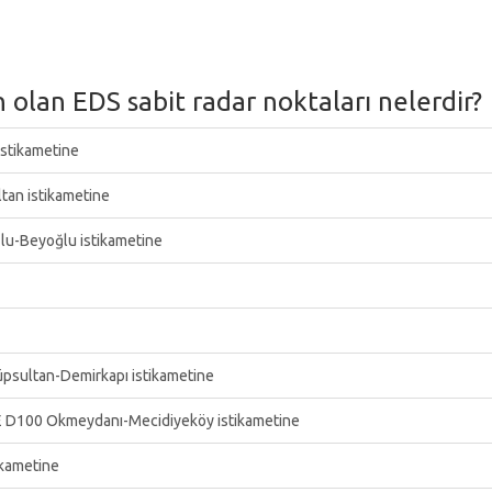
olan EDS sabit radar noktaları nelerdir?
stikametine
an istikametine
lu-Beyoğlu istikametine
sultan-Demirkapı istikametine
 D100 Okmeydanı-Mecidiyeköy istikametine
ikametine