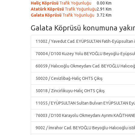
Haliç Köprüsü
Trafik Yoğunluğu
0.00 Km
Atatürk Köprüsü
Trafik Yoğunluğu
2.91 Km
Galata Köprüsü
Trafik Yoğunluğu
3.72 Km
Galata Köprüsü konumuna yakın 
11002 / Yavedut Cad. EYÜPSULTAN Fatih-Eyüpsultan i
70004 / D100 Kuzey Yolu BEYOĞLU Beyoğlu-Eyüpsult
60059 / Halıcıoğlu Okmeydanı Cad. BEYOĞLU Halıcıoğ
50020 / Cevizlibağ-Haliç OHTS Çıkış
50018 / Zincirlikuyu-Haliç OHTS Çıkış
11055 / EYÜPSULTAN Sultan Bulvarı EYÜPSULTAN Eyüp
76003 / D100 Karayolu Okmeydanı Ayrımı KAĞITHANE
9002 / İmrahor Cad. BEYOĞLU Beyoğlu-Halıcıoğlu ist