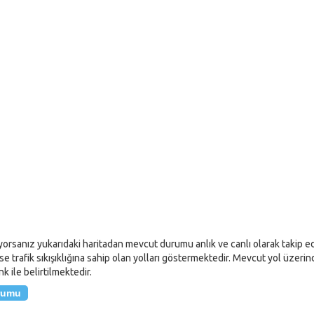
rsanız yukarıdaki haritadan mevcut durumu anlık ve canlı olarak takip edebil
ise trafik sıkışıklığına sahip olan yolları göstermektedir. Mevcut yol üzerin
k ile belirtilmektedir.
urumu