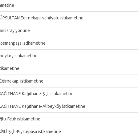
kametine
ÜPSULTAN Edirnekapı-sahilyolu istikametine
vansaray yönüne
iosmanpaşa istikametine
beyköy istikametine
tikametine
dirnekapı istikametine
KAĞITHANE Kağıthane-Şişli istikametine
 KAĞITHANE Kağıthane-Alibeyköy istikametine
u-Fatih istikametine
ŞLİ Şişli-Piyalepaşa istikametine