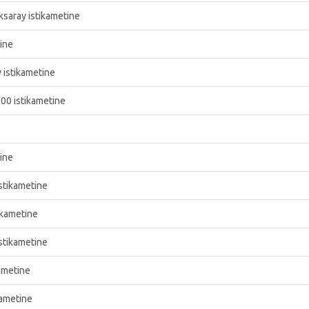
saray istikametine
tine
 istikametine
00 istikametine
tine
istikametine
ikametine
istikametine
ametine
kametine