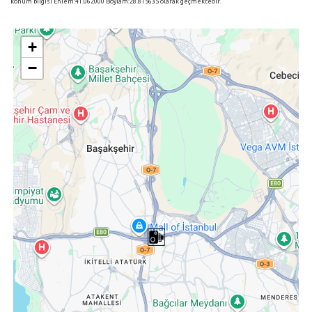
konum bilgisi Enlem:41.062000 Boylam:28.815635 olarak geçmektedir.
+
−