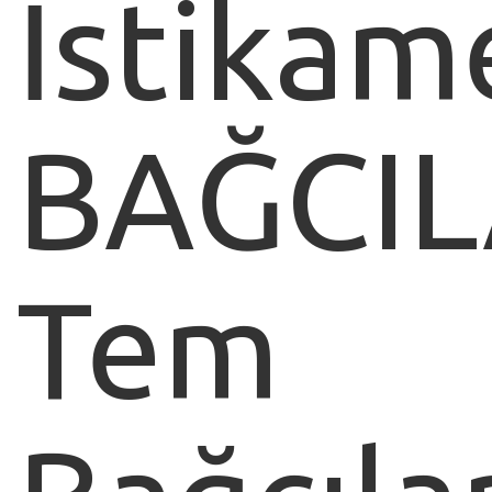
İstikam
BAĞCI
Tem