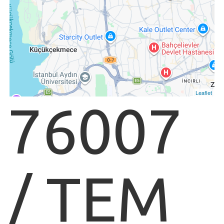
Leaflet
76007
/ TEM