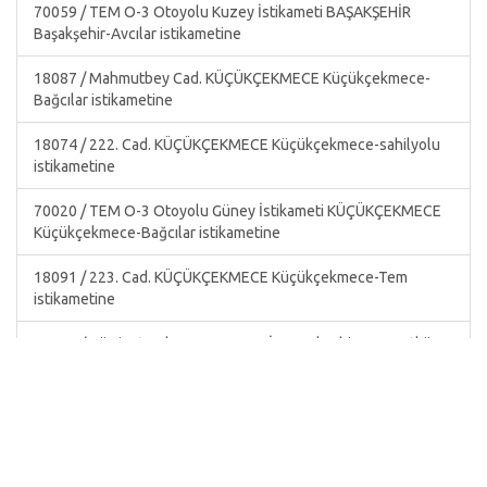
70059 / TEM O-3 Otoyolu Kuzey İstikameti BAŞAKŞEHİR
Başakşehir-Avcılar istikametine
18087 / Mahmutbey Cad. KÜÇÜKÇEKMECE Küçükçekmece-
Bağcılar istikametine
18074 / 222. Cad. KÜÇÜKÇEKMECE Küçükçekmece-sahilyolu
istikametine
70020 / TEM O-3 Otoyolu Güney İstikameti KÜÇÜKÇEKMECE
Küçükçekmece-Bağcılar istikametine
18091 / 223. Cad. KÜÇÜKÇEKMECE Küçükçekmece-Tem
istikametine
35005 / Hürriyet Bulvarı BAŞAKŞEHİR Başakşehir-Arnavutköy
istikametine
66021 / Osman Paşa Cad. BAĞCILAR Bağcılar-Bahçelievler
istikametine
70055 / TEM O-2 Otoyolu Kuzey İstikameti BAĞCILAR