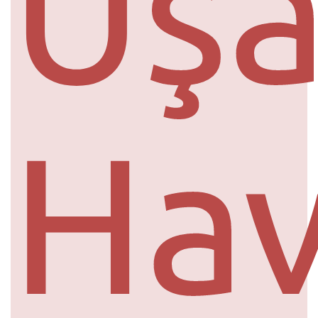
Uş
Ha