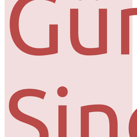
Gü
Si