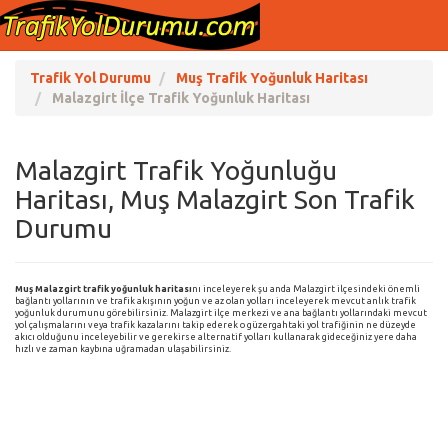
Trafik Yol Durumu
Muş Trafik Yoğunluk Haritası
Malazgirt İlçe Trafik Yoğunluk Haritası
Malazgirt Trafik Yoğunluğu
Haritası, Muş Malazgirt Son Trafik
Durumu
Muş Malazgirt trafik yoğunluk haritası
nı inceleyerek şu anda Malazgirt ilçesindeki önemli
bağlantı yollarının ve trafik akışının yoğun ve az olan yolları inceleyerek mevcut anlık trafik
yoğunluk durumunu görebilirsiniz. Malazgirt ilçe merkezi ve ana bağlantı yollarındaki mevcut
yol çalışmalarını veya trafik kazalarını takip ederek o güzergahtaki yol trafiğinin ne düzeyde
akıcı olduğunu inceleyebilir ve gerekirse alternatif yolları kullanarak gideceğiniz yere daha
hızlı ve zaman kaybına uğramadan ulaşabilirsiniz.