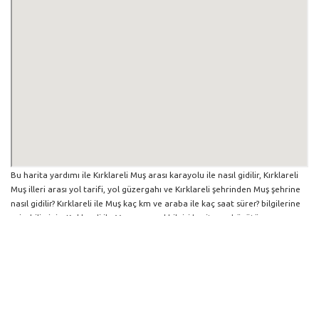
Bu harita yardımı ile Kırklareli Muş arası karayolu ile nasıl gidilir, Kırklareli
Muş illeri arası yol tarifi, yol güzergahı ve Kırklareli şehrinden Muş şehrine
nasıl gidilir? Kırklareli ile Muş kaç km ve araba ile kaç saat sürer? bilgilerine
erişebilirsiniz. Kırklareli ile Muş arası yol bilgisi haritasını büyütüp
küçültebilir ve iki şehir arası hangi yollardan gidildiğini görebilirsiniz. Yol
boyunca herhangi bir çalışma varsa da harita üzerinde gösterilmektedir.
Mavi yol genel olarak ana güzergah rotasını göstermekle birlikte daha
soluk mavi veya gri yollar ise alternatif yol rotası için kilometre ve saat
bilgisini göstermektedir.
Kırklareli İlinden Diğer Şehirlere Gidiş