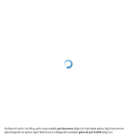
Kırklareli şehri ile Muş şehri arasındaki
yol durumu
bilgisini haritada yolun ilgili kesimine
yakınlaşarak ve yolun ilgili bölümüne tıklayarak o andaki
güncel yol trafik
bilgisini