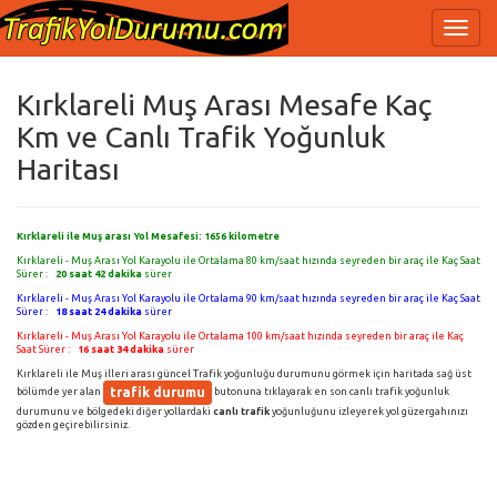
Kırklareli Muş Arası Mesafe Kaç
Km ve Canlı Trafik Yoğunluk
Haritası
Kırklareli ile Muş arası Yol Mesafesi:
1656
kilometre
Kırklareli - Muş Arası Yol Karayolu ile Ortalama 80 km/saat hızında seyreden bir araç ile Kaç Saat
Sürer :
20 saat 42 dakika
sürer
Kırklareli - Muş Arası Yol Karayolu ile Ortalama 90 km/saat hızında seyreden bir araç ile Kaç Saat
Sürer :
18 saat 24 dakika
sürer
Kırklareli - Muş Arası Yol Karayolu ile Ortalama 100 km/saat hızında seyreden bir araç ile Kaç
Saat Sürer :
16 saat 34 dakika
sürer
Kırklareli ile Muş illeri arası güncel Trafik yoğunluğu durumunu görmek için haritada sağ üst
trafik durumu
bölümde yer alan
butonuna tıklayarak en son canlı trafik yoğunluk
durumunu ve bölgedeki diğer yollardaki
canlı trafik
yoğunluğunu izleyerek yol güzergahınızı
gözden geçirebilirsiniz.