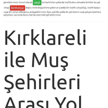
yeşil
görebilirsiniz. Genel olarak
ile belirtilen yollarda trafik akıcı olmakla birlikte bu yol
kırmızıya
rengi
doğru renk değişimine giderse o yolda bir trafik sıkışıklığı, trafik kazası
veya bir sorun olduğunu anlayabilirsiniz. Aynı şekilde yolda bir yol tamiri veya yol genişletme
çalışması varsa da bunu harita üzerinde görebilirsiniz.
Kırklareli
ile Muş
Şehirleri
Arası Yol