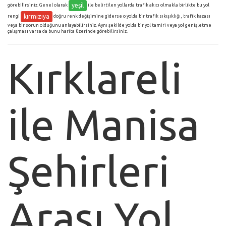
yeşil
görebilirsiniz. Genel olarak
ile belirtilen yollarda trafik akıcı olmakla birlikte bu yol
kırmızıya
rengi
doğru renk değişimine giderse o yolda bir trafik sıkışıklığı, trafik kazası
veya bir sorun olduğunu anlayabilirsiniz. Aynı şekilde yolda bir yol tamiri veya yol genişletme
çalışması varsa da bunu harita üzerinde görebilirsiniz.
Kırklareli
ile Manisa
Şehirleri
Arası Yol