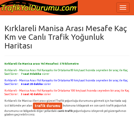
Kırklareli Manisa Arası Mesafe Kaç
Km ve Canlı Trafik Yoğunluk
Haritası
Kırklareli ile Manisa arası Yol Mesafesi:
570
kilometre
Kırklareli - Manisa Arası Yol Karayolu ile Ortalama 80 km/saat hızında seyreden bir araç ile Kaç
Saat Sürer :
7 saat 8 dakika
sürer
Kırklareli - Manisa Arası Yol Karayolu ile Ortalama 90 km/saat hızında seyreden bir araç ile Kaç
Saat Sürer :
6 saat 20 dakika
sürer
Kırklareli - Manisa Arası Yol Karayolu ile Ortalama 100 km/saat hızında seyreden bir araç ile Kaç
Saat Sürer :
5 saat 42 dakika
sürer
Kırklareli ile Manisa illeri arası güncel Trafik yoğunluğu durumunu görmek için haritada sağ
trafik durumu
üst bölümde yer alan
butonuna tıklayarak en son canlı trafik yoğunluk
durumunu ve bölgedeki diğer yollardaki
canlı trafik
yoğunluğunu izleyerek yol güzergahınızı
gözden geçirebilirsiniz.