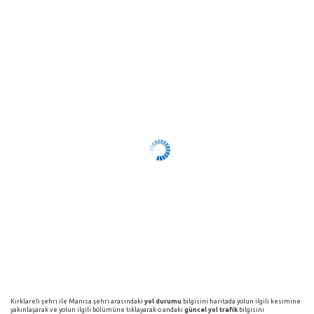
Kırklareli şehri ile Manisa şehri arasındaki
yol durumu
bilgisini haritada yolun ilgili kesimine
yakınlaşarak ve yolun ilgili bölümüne tıklayarak o andaki
güncel yol trafik
bilgisini