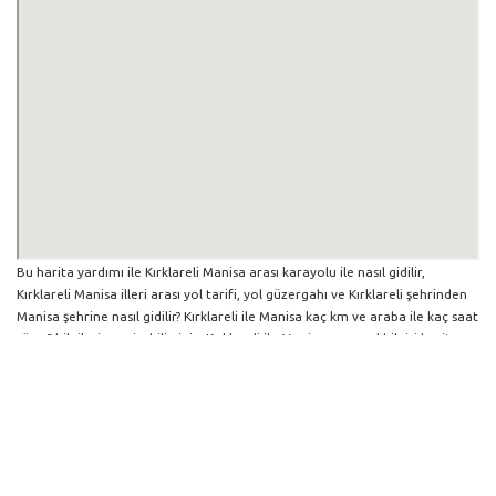
Bu harita yardımı ile Kırklareli Manisa arası karayolu ile nasıl gidilir,
Kırklareli Manisa illeri arası yol tarifi, yol güzergahı ve Kırklareli şehrinden
Manisa şehrine nasıl gidilir? Kırklareli ile Manisa kaç km ve araba ile kaç saat
sürer? bilgilerine erişebilirsiniz. Kırklareli ile Manisa arası yol bilgisi haritasını
büyütüp küçültebilir ve iki şehir arası hangi yollardan gidildiğini
görebilirsiniz. Yol boyunca herhangi bir çalışma varsa da harita üzerinde
gösterilmektedir. Mavi yol genel olarak ana güzergah rotasını göstermekle
birlikte daha soluk mavi veya gri yollar ise alternatif yol rotası için
kilometre ve saat bilgisini göstermektedir.
Kırklareli İlinden Diğer Şehirlere Gidiş