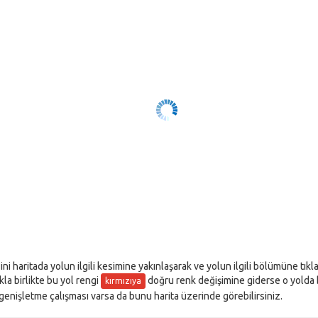
sini haritada yolun ilgili kesimine yakınlaşarak ve yolun ilgili bölümüne tık
akla birlikte bu yol rengi
doğru renk değişimine giderse o yolda bir
kırmızıya
l genişletme çalışması varsa da bunu harita üzerinde görebilirsiniz.