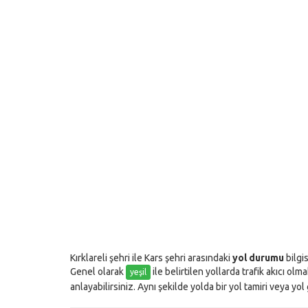
Kırklareli şehri ile Kars şehri arasındaki
yol durumu
bilgi
Genel olarak
ile belirtilen yollarda trafik akıcı olm
yeşil
anlayabilirsiniz. Aynı şekilde yolda bir yol tamiri veya yo