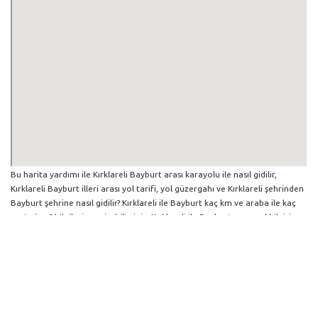
Bu harita yardımı ile Kırklareli Bayburt arası karayolu ile nasıl gidilir,
Kırklareli Bayburt illeri arası yol tarifi, yol güzergahı ve Kırklareli şehrinden
Bayburt şehrine nasıl gidilir? Kırklareli ile Bayburt kaç km ve araba ile kaç
saat sürer? bilgilerine erişebilirsiniz. Kırklareli ile Bayburt arası yol bilgisi
haritasını büyütüp küçültebilir ve iki şehir arası hangi yollardan gidildiğini
görebilirsiniz. Yol boyunca herhangi bir çalışma varsa da harita üzerinde
gösterilmektedir. Mavi yol genel olarak ana güzergah rotasını göstermekle
birlikte daha soluk mavi veya gri yollar ise alternatif yol rotası için
kilometre ve saat bilgisini göstermektedir.
Kırklareli İlinden Diğer Şehirlere Gidiş