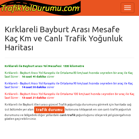
Kırklareli Bayburt Arası Mesafe
Kaç Km ve Canlı Trafik Yoğunluk
Haritası
Kırklareli ile Bayburt arası Yol Mesafesi:
1335
kilometre
Kırklareli - Bayburt Arası Yol Karayolu ile Ortalama 80 km/saat hızında seyreden bir araç ile Kaç
Saat Sürer :
16 saat 41 dakika
sürer
Kırklareli - Bayburt Arası Yol Karayolu ile Ortalama 90 km/saat hızında seyreden bir araç ile Kaç
Saat Sürer :
14 saat 50 dakika
sürer
Kırklareli - Bayburt Arası Yol Karayolu ile Ortalama 100 km/saat hızında seyreden bir araç ile Kaç
Saat Sürer :
13 saat 21 dakika
sürer
Kırklareli ile Bayburt illeri arası güncel Trafik yoğunluğu durumunu görmek için haritada sağ
trafik durumu
üst bölümde yer alan
butonuna tıklayarak en son canlı trafik yoğunluk
durumunu ve bölgedeki diğer yollardaki
canlı trafik
yoğunluğunu izleyerek yol güzergahınızı
gözden geçirebilirsiniz.