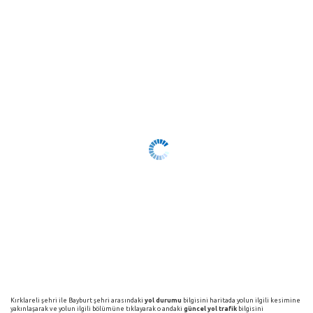
Kırklareli şehri ile Bayburt şehri arasındaki
yol durumu
bilgisini haritada yolun ilgili kesimine
yakınlaşarak ve yolun ilgili bölümüne tıklayarak o andaki
güncel yol trafik
bilgisini