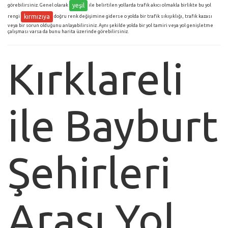
yeşil
görebilirsiniz. Genel olarak
ile belirtilen yollarda trafik akıcı olmakla birlikte bu yol
kırmızıya
rengi
doğru renk değişimine giderse o yolda bir trafik sıkışıklığı, trafik kazası
veya bir sorun olduğunu anlayabilirsiniz. Aynı şekilde yolda bir yol tamiri veya yol genişletme
çalışması varsa da bunu harita üzerinde görebilirsiniz.
Kırklareli
ile Bayburt
Şehirleri
Arası Yol