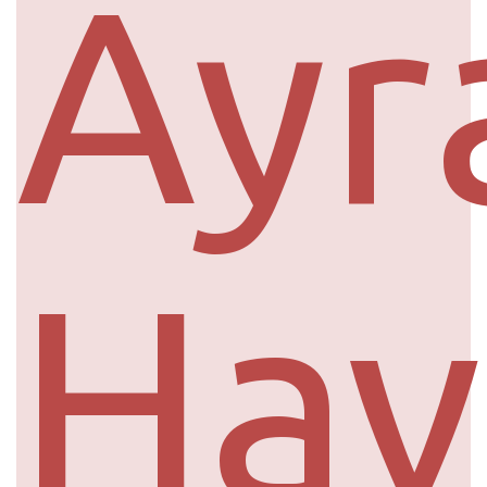
Ayr
Hav