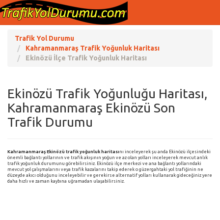
Trafik Yol Durumu
Kahramanmaraş Trafik Yoğunluk Haritası
Ekinözü İlçe Trafik Yoğunluk Haritası
Ekinözü Trafik Yoğunluğu Haritası,
Kahramanmaraş Ekinözü Son
Trafik Durumu
Kahramanmaraş Ekinözü trafik yoğunluk haritası
nı inceleyerek şu anda Ekinözü ilçesindeki
önemli bağlantı yollarının ve trafik akışının yoğun ve az olan yolları inceleyerek mevcut anlık
trafik yoğunluk durumunu görebilirsiniz. Ekinözü ilçe merkezi ve ana bağlantı yollarındaki
mevcut yol çalışmalarını veya trafik kazalarını takip ederek o güzergahtaki yol trafiğinin ne
düzeyde akıcı olduğunu inceleyebilir ve gerekirse alternatif yolları kullanarak gideceğiniz yere
daha hızlı ve zaman kaybına uğramadan ulaşabilirsiniz.