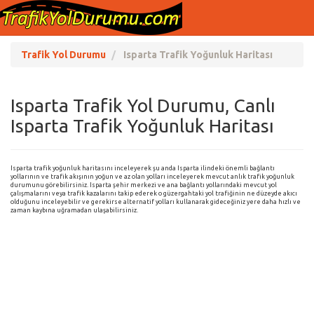
Trafik Yol Durumu
Isparta Trafik Yoğunluk Haritası
Isparta Trafik Yol Durumu, Canlı
Isparta Trafik Yoğunluk Haritası
Isparta trafik yoğunluk haritasını inceleyerek şu anda Isparta ilindeki önemli bağlantı
yollarının ve trafik akışının yoğun ve az olan yolları inceleyerek mevcut anlık trafik yoğunluk
durumunu görebilirsiniz. Isparta şehir merkezi ve ana bağlantı yollarındaki mevcut yol
çalışmalarını veya trafik kazalarını takip ederek o güzergahtaki yol trafiğinin ne düzeyde akıcı
olduğunu inceleyebilir ve gerekirse alternatif yolları kullanarak gideceğiniz yere daha hızlı ve
zaman kaybına uğramadan ulaşabilirsiniz.