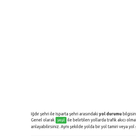
Iğdır şehri ile Isparta şehri arasındaki
yol durumu
bilgisin
Genel olarak
ile belirtilen yollarda trafik akıcı olm
yeşil
anlayabilirsiniz. Aynı şekilde yolda bir yol tamiri veya yo