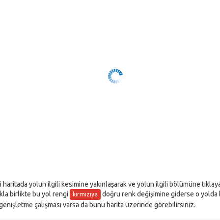
i haritada yolun ilgili kesimine yakınlaşarak ve yolun ilgili bölümüne tıkla
akla birlikte bu yol rengi
doğru renk değişimine giderse o yolda bir
kırmızıya
l genişletme çalışması varsa da bunu harita üzerinde görebilirsiniz.