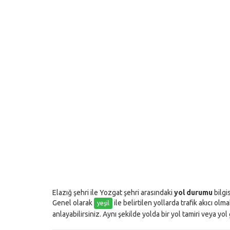
Elazığ şehri ile Yozgat şehri arasındaki
yol durumu
bilgi
Genel olarak
ile belirtilen yollarda trafik akıcı olm
yeşil
anlayabilirsiniz. Aynı şekilde yolda bir yol tamiri veya yo