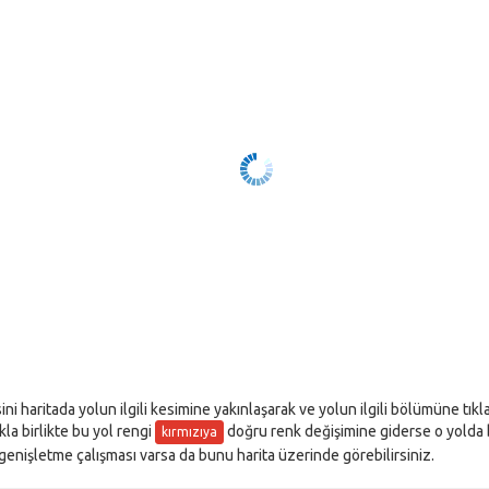
sini haritada yolun ilgili kesimine yakınlaşarak ve yolun ilgili bölümüne tık
akla birlikte bu yol rengi
doğru renk değişimine giderse o yolda bir
kırmızıya
l genişletme çalışması varsa da bunu harita üzerinde görebilirsiniz.