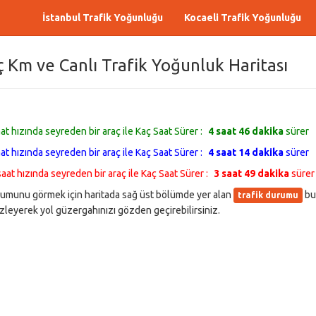
İstanbul Trafik Yoğunluğu
Kocaeli Trafik Yoğunluğu
ç Km ve Canlı Trafik Yoğunluk Haritası
aat hızında seyreden bir araç ile Kaç Saat Sürer :
4 saat 46 dakika
sürer
aat hızında seyreden bir araç ile Kaç Saat Sürer :
4 saat 14 dakika
sürer
saat hızında seyreden bir araç ile Kaç Saat Sürer :
3 saat 49 dakika
sürer
 durumunu görmek için haritada sağ üst bölümde yer alan
bu
trafik durumu
leyerek yol güzergahınızı gözden geçirebilirsiniz.