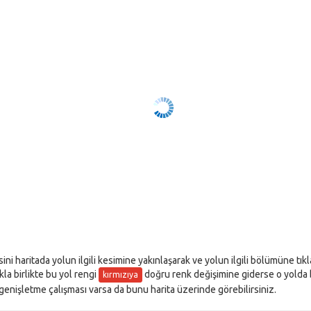
sini haritada yolun ilgili kesimine yakınlaşarak ve yolun ilgili bölümüne tı
akla birlikte bu yol rengi
doğru renk değişimine giderse o yolda bir
kırmızıya
l genişletme çalışması varsa da bunu harita üzerinde görebilirsiniz.