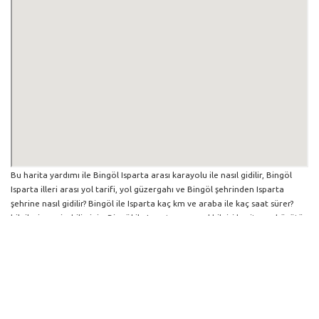
Bu harita yardımı ile Bingöl Isparta arası karayolu ile nasıl gidilir, Bingöl
Isparta illeri arası yol tarifi, yol güzergahı ve Bingöl şehrinden Isparta
şehrine nasıl gidilir? Bingöl ile Isparta kaç km ve araba ile kaç saat sürer?
bilgilerine erişebilirsiniz. Bingöl ile Isparta arası yol bilgisi haritasını büyütüp
küçültebilir ve iki şehir arası hangi yollardan gidildiğini görebilirsiniz. Yol
boyunca herhangi bir çalışma varsa da harita üzerinde gösterilmektedir.
Mavi yol genel olarak ana güzergah rotasını göstermekle birlikte daha
soluk mavi veya gri yollar ise alternatif yol rotası için kilometre ve saat
bilgisini göstermektedir.
Bingöl İlinden Diğer Şehirlere Gidiş