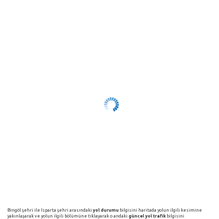
Bingöl şehri ile Isparta şehri arasındaki
yol durumu
bilgisini haritada yolun ilgili kesimine
yakınlaşarak ve yolun ilgili bölümüne tıklayarak o andaki
güncel yol trafik
bilgisini