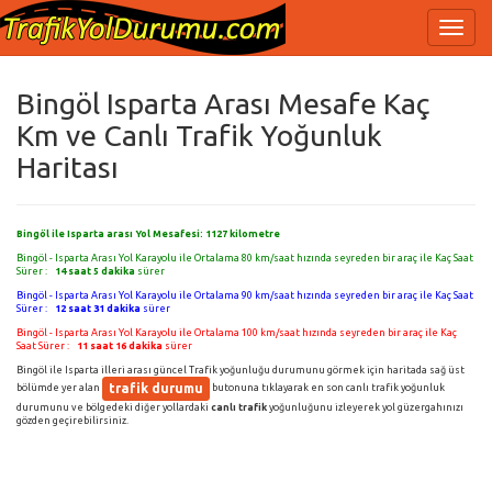
Bingöl Isparta Arası Mesafe Kaç
Km ve Canlı Trafik Yoğunluk
Haritası
Bingöl ile Isparta arası Yol Mesafesi:
1127
kilometre
Bingöl - Isparta Arası Yol Karayolu ile Ortalama 80 km/saat hızında seyreden bir araç ile Kaç Saat
Sürer :
14 saat 5 dakika
sürer
Bingöl - Isparta Arası Yol Karayolu ile Ortalama 90 km/saat hızında seyreden bir araç ile Kaç Saat
Sürer :
12 saat 31 dakika
sürer
Bingöl - Isparta Arası Yol Karayolu ile Ortalama 100 km/saat hızında seyreden bir araç ile Kaç
Saat Sürer :
11 saat 16 dakika
sürer
Bingöl ile Isparta illeri arası güncel Trafik yoğunluğu durumunu görmek için haritada sağ üst
trafik durumu
bölümde yer alan
butonuna tıklayarak en son canlı trafik yoğunluk
durumunu ve bölgedeki diğer yollardaki
canlı trafik
yoğunluğunu izleyerek yol güzergahınızı
gözden geçirebilirsiniz.