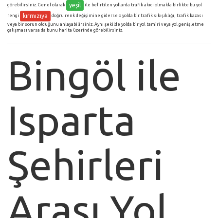
yeşil
görebilirsiniz. Genel olarak
ile belirtilen yollarda trafik akıcı olmakla birlikte bu yol
kırmızıya
rengi
doğru renk değişimine giderse o yolda bir trafik sıkışıklığı, trafik kazası
veya bir sorun olduğunu anlayabilirsiniz. Aynı şekilde yolda bir yol tamiri veya yol genişletme
çalışması varsa da bunu harita üzerinde görebilirsiniz.
Bingöl ile
Isparta
Şehirleri
Arası Yol