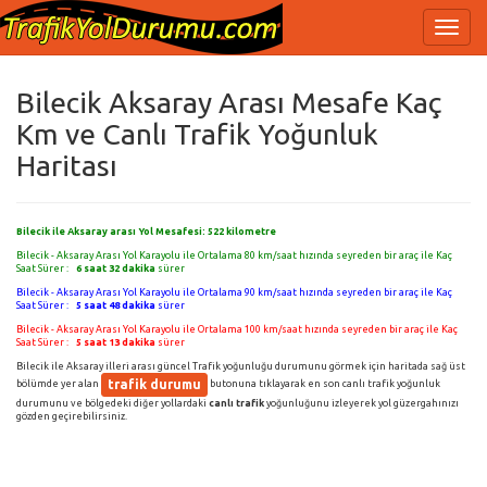
Bilecik Aksaray Arası Mesafe Kaç
Km ve Canlı Trafik Yoğunluk
Haritası
Bilecik ile Aksaray arası Yol Mesafesi:
522
kilometre
Bilecik - Aksaray Arası Yol Karayolu ile Ortalama 80 km/saat hızında seyreden bir araç ile Kaç
Saat Sürer :
6 saat 32 dakika
sürer
Bilecik - Aksaray Arası Yol Karayolu ile Ortalama 90 km/saat hızında seyreden bir araç ile Kaç
Saat Sürer :
5 saat 48 dakika
sürer
Bilecik - Aksaray Arası Yol Karayolu ile Ortalama 100 km/saat hızında seyreden bir araç ile Kaç
Saat Sürer :
5 saat 13 dakika
sürer
Bilecik ile Aksaray illeri arası güncel Trafik yoğunluğu durumunu görmek için haritada sağ üst
trafik durumu
bölümde yer alan
butonuna tıklayarak en son canlı trafik yoğunluk
durumunu ve bölgedeki diğer yollardaki
canlı trafik
yoğunluğunu izleyerek yol güzergahınızı
gözden geçirebilirsiniz.