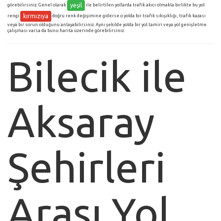
yeşil
görebilirsiniz. Genel olarak
ile belirtilen yollarda trafik akıcı olmakla birlikte bu yol
kırmızıya
rengi
doğru renk değişimine giderse o yolda bir trafik sıkışıklığı, trafik kazası
veya bir sorun olduğunu anlayabilirsiniz. Aynı şekilde yolda bir yol tamiri veya yol genişletme
çalışması varsa da bunu harita üzerinde görebilirsiniz.
Bilecik ile
Aksaray
Şehirleri
Arası Yol