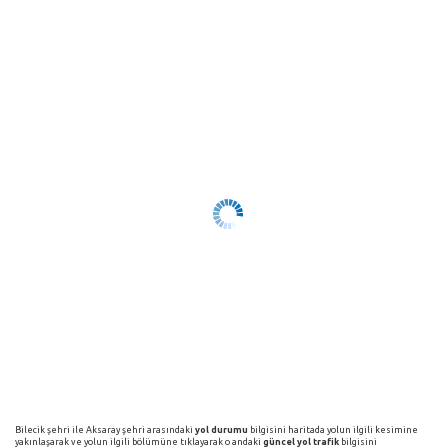
Bilecik şehri ile Aksaray şehri arasındaki
yol durumu
bilgisini haritada yolun ilgili kesimine
yakınlaşarak ve yolun ilgili bölümüne tıklayarak o andaki
güncel yol trafik
bilgisini