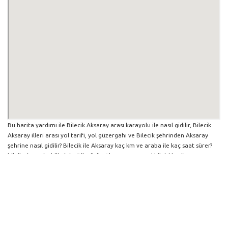
Bu harita yardımı ile Bilecik Aksaray arası karayolu ile nasıl gidilir, Bilecik
Aksaray illeri arası yol tarifi, yol güzergahı ve Bilecik şehrinden Aksaray
şehrine nasıl gidilir? Bilecik ile Aksaray kaç km ve araba ile kaç saat sürer?
bilgilerine erişebilirsiniz. Bilecik ile Aksaray arası yol bilgisi haritasını
büyütüp küçültebilir ve iki şehir arası hangi yollardan gidildiğini
görebilirsiniz. Yol boyunca herhangi bir çalışma varsa da harita üzerinde
gösterilmektedir. Mavi yol genel olarak ana güzergah rotasını göstermekle
birlikte daha soluk mavi veya gri yollar ise alternatif yol rotası için
kilometre ve saat bilgisini göstermektedir.
Bilecik İlinden Diğer Şehirlere Gidiş