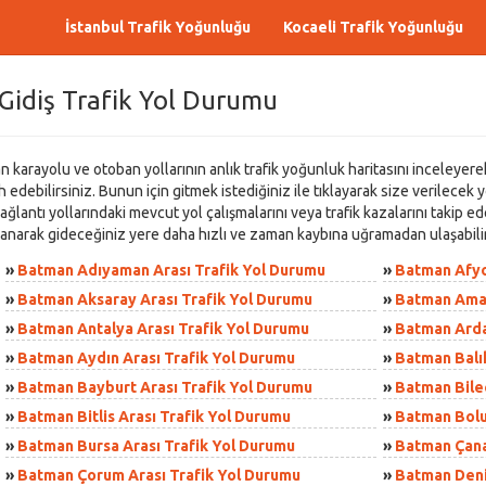
İstanbul Trafik Yoğunluğu
Kocaeli Trafik Yoğunluğu
Gidiş Trafik Yol Durumu
karayolu ve otoban yollarının anlık trafik yoğunluk haritasını inceleyerek 
edebilirsiniz. Bunun için gitmek istediğiniz ile tıklayarak size verilecek yo
ğlantı yollarındaki mevcut yol çalışmalarını veya trafik kazalarını takip e
llanarak gideceğiniz yere daha hızlı ve zaman kaybına uğramadan ulaşabilir
»
Batman Adıyaman Arası Trafik Yol Durumu
»
Batman Afyo
»
Batman Aksaray Arası Trafik Yol Durumu
»
Batman Amas
»
Batman Antalya Arası Trafik Yol Durumu
»
Batman Arda
»
Batman Aydın Arası Trafik Yol Durumu
»
Batman Balık
»
Batman Bayburt Arası Trafik Yol Durumu
»
Batman Bilec
»
Batman Bitlis Arası Trafik Yol Durumu
»
Batman Bolu
»
Batman Bursa Arası Trafik Yol Durumu
»
Batman Çana
»
Batman Çorum Arası Trafik Yol Durumu
»
Batman Deniz