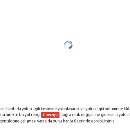
sini haritada yolun ilgili kesimine yakınlaşarak ve yolun ilgili bölümüne tı
akla birlikte bu yol rengi
doğru renk değişimine giderse o yolda bir
kırmızıya
l genişletme çalışması varsa da bunu harita üzerinde görebilirsiniz.