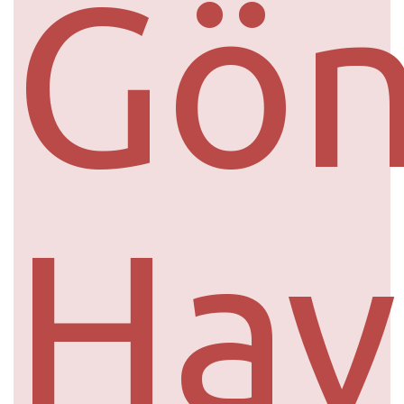
Gö
Hav