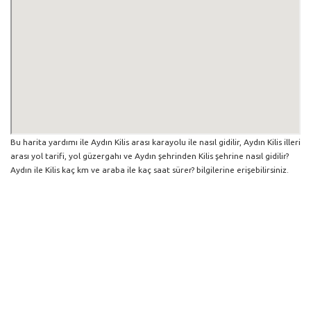
Bu harita yardımı ile Aydın Kilis arası karayolu ile nasıl gidilir, Aydın Kilis illeri
arası yol tarifi, yol güzergahı ve Aydın şehrinden Kilis şehrine nasıl gidilir?
Aydın ile Kilis kaç km ve araba ile kaç saat sürer? bilgilerine erişebilirsiniz.
Aydın ile Kilis arası yol bilgisi haritasını büyütüp küçültebilir ve iki şehir arası
hangi yollardan gidildiğini görebilirsiniz. Yol boyunca herhangi bir çalışma
varsa da harita üzerinde gösterilmektedir. Mavi yol genel olarak ana
güzergah rotasını göstermekle birlikte daha soluk mavi veya gri yollar ise
alternatif yol rotası için kilometre ve saat bilgisini göstermektedir.
Aydın İlinden Diğer Şehirlere Gidiş
Trafik Yol Durumu ve Yol Tarifi Alma