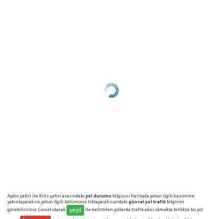
Aydın şehri ile Kilis şehri arasındaki
yol durumu
bilgisini haritada yolun ilgili kesimine
yakınlaşarak ve yolun ilgili bölümüne tıklayarak o andaki
güncel yol trafik
bilgisini
yeşil
görebilirsiniz. Genel olarak
ile belirtilen yollarda trafik akıcı olmakla birlikte bu yol