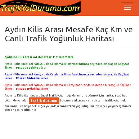
Aydın Kilis Arası Mesafe Kaç Km ve
Canlı Trafik Yoğunluk Haritası
Aydın ile Kilis arası Yol Mesafesi:
1131
kilometre
Aydın - Kilis Arası Yol Karayolu ile Ortalama 80 km/saat hızında seyreden bir araç ile Kaç Saat
Sürer :
14 saat 8 dakika
sürer
Aydın - Kilis Arası Yol Karayolu ile Ortalama 90 km/saat hızında seyreden bir araç ile Kaç Saat
Sürer :
12 saat 34 dakika
sürer
Aydın - Kilis Arası Yol Karayolu ile Ortalama 100 km/saat hızında seyreden bir araç ile Kaç Saat
Sürer :
11 saat 19 dakika
sürer
Aydın ile Kilis illeri arası güncel Trafik yoğunluğu durumunu görmek için haritada sağ üst
trafik durumu
bölümde yer alan
butonuna tıklayarak en son canlı trafik yoğunluk
durumunu ve bölgedeki diğer yollardaki
canlı trafik
yoğunluğunu izleyerek yol güzergahınızı
gözden geçirebilirsiniz.