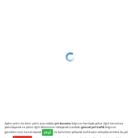
Aydın şehri ile İzmir şehri arasındaki
yol durumu
bilgisini haritada yolun ilgili kesimine
yakınlaşarak ve yolun ilgili bölümüne tıklayarak o andaki
güncel yol trafik
bilgisini
yeşil
görebilirsiniz. Genel olarak
ile belirtilen yollarda trafik akıcı olmakla birlikte bu yol