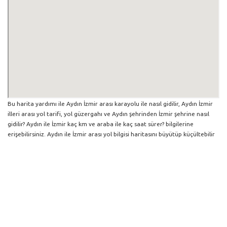
Bu harita yardımı ile Aydın İzmir arası karayolu ile nasıl gidilir, Aydın İzmir
illeri arası yol tarifi, yol güzergahı ve Aydın şehrinden İzmir şehrine nasıl
gidilir? Aydın ile İzmir kaç km ve araba ile kaç saat sürer? bilgilerine
erişebilirsiniz. Aydın ile İzmir arası yol bilgisi haritasını büyütüp küçültebilir
ve iki şehir arası hangi yollardan gidildiğini görebilirsiniz. Yol boyunca
herhangi bir çalışma varsa da harita üzerinde gösterilmektedir. Mavi yol
genel olarak ana güzergah rotasını göstermekle birlikte daha soluk mavi
veya gri yollar ise alternatif yol rotası için kilometre ve saat bilgisini
göstermektedir.
Aydın İlinden Diğer Şehirlere Gidiş
Trafik Yol Durumu ve Yol Tarifi Alma