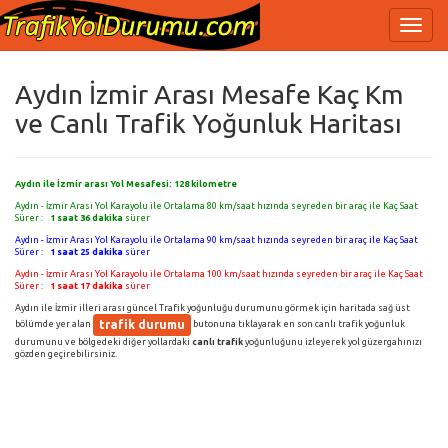
Aydın İzmir Arası Mesafe Kaç Km
ve Canlı Trafik Yoğunluk Haritası
Aydın ile İzmir arası Yol Mesafesi:
128
kilometre
Aydın - İzmir Arası Yol Karayolu ile Ortalama 80 km/saat hızında seyreden bir araç ile Kaç Saat
Sürer :
1 saat 36 dakika
sürer
Aydın - İzmir Arası Yol Karayolu ile Ortalama 90 km/saat hızında seyreden bir araç ile Kaç Saat
Sürer :
1 saat 25 dakika
sürer
Aydın - İzmir Arası Yol Karayolu ile Ortalama 100 km/saat hızında seyreden bir araç ile Kaç Saat
Sürer :
1 saat 17 dakika
sürer
Aydın ile İzmir illeri arası güncel Trafik yoğunluğu durumunu görmek için haritada sağ üst
trafik durumu
bölümde yer alan
butonuna tıklayarak en son canlı trafik yoğunluk
durumunu ve bölgedeki diğer yollardaki
canlı trafik
yoğunluğunu izleyerek yol güzergahınızı
gözden geçirebilirsiniz.