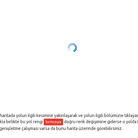
 haritada yolun ilgili kesimine yakınlaşarak ve yolun ilgili bölümüne tıklay
akla birlikte bu yol rengi
doğru renk değişimine giderse o yolda bir
kırmızıya
l genişletme çalışması varsa da bunu harita üzerinde görebilirsiniz.