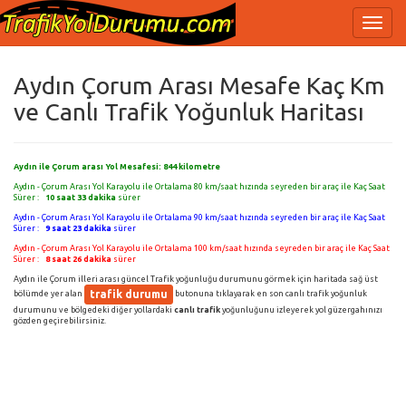
Aydın Çorum Arası Mesafe Kaç Km
ve Canlı Trafik Yoğunluk Haritası
Aydın ile Çorum arası Yol Mesafesi:
844
kilometre
Aydın - Çorum Arası Yol Karayolu ile Ortalama 80 km/saat hızında seyreden bir araç ile Kaç Saat
Sürer :
10 saat 33 dakika
sürer
Aydın - Çorum Arası Yol Karayolu ile Ortalama 90 km/saat hızında seyreden bir araç ile Kaç Saat
Sürer :
9 saat 23 dakika
sürer
Aydın - Çorum Arası Yol Karayolu ile Ortalama 100 km/saat hızında seyreden bir araç ile Kaç Saat
Sürer :
8 saat 26 dakika
sürer
Aydın ile Çorum illeri arası güncel Trafik yoğunluğu durumunu görmek için haritada sağ üst
trafik durumu
bölümde yer alan
butonuna tıklayarak en son canlı trafik yoğunluk
durumunu ve bölgedeki diğer yollardaki
canlı trafik
yoğunluğunu izleyerek yol güzergahınızı
gözden geçirebilirsiniz.