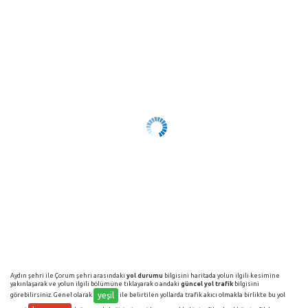
Aydın şehri ile Çorum şehri arasındaki
yol durumu
bilgisini haritada yolun ilgili kesimine
yakınlaşarak ve yolun ilgili bölümüne tıklayarak o andaki
güncel yol trafik
bilgisini
yeşil
görebilirsiniz. Genel olarak
ile belirtilen yollarda trafik akıcı olmakla birlikte bu yol