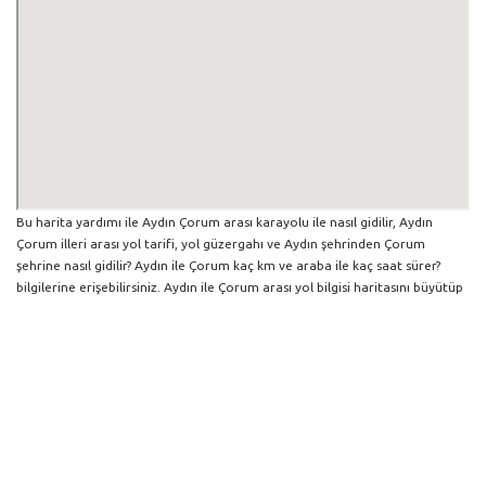
Bu harita yardımı ile Aydın Çorum arası karayolu ile nasıl gidilir, Aydın
Çorum illeri arası yol tarifi, yol güzergahı ve Aydın şehrinden Çorum
şehrine nasıl gidilir? Aydın ile Çorum kaç km ve araba ile kaç saat sürer?
bilgilerine erişebilirsiniz. Aydın ile Çorum arası yol bilgisi haritasını büyütüp
küçültebilir ve iki şehir arası hangi yollardan gidildiğini görebilirsiniz. Yol
boyunca herhangi bir çalışma varsa da harita üzerinde gösterilmektedir.
Mavi yol genel olarak ana güzergah rotasını göstermekle birlikte daha
soluk mavi veya gri yollar ise alternatif yol rotası için kilometre ve saat
bilgisini göstermektedir.
Aydın İlinden Diğer Şehirlere Gidiş
Trafik Yol Durumu ve Yol Tarifi Alma