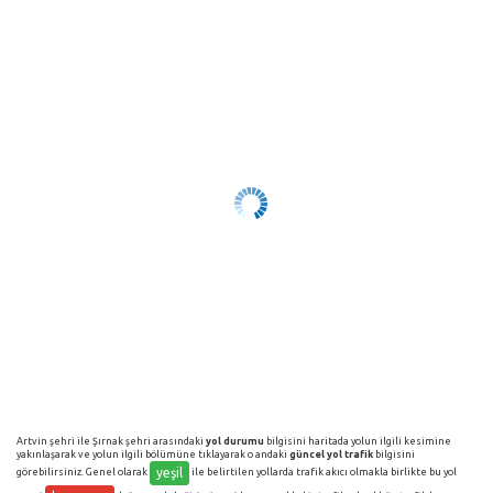
Artvin şehri ile Şırnak şehri arasındaki
yol durumu
bilgisini haritada yolun ilgili kesimine
yakınlaşarak ve yolun ilgili bölümüne tıklayarak o andaki
güncel yol trafik
bilgisini
yeşil
görebilirsiniz. Genel olarak
ile belirtilen yollarda trafik akıcı olmakla birlikte bu yol