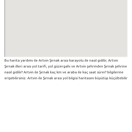
Bu harita yardımı ile Artvin Şırnak arası karayolu ile nasıl gidilir, Artvin
Şırnak illeri arası yol tarifi, yol güzergahı ve Artvin şehrinden Şırnak şehrine
nasıl gidilir? Artvin ile Şırnak kaç km ve araba ile kaç saat sürer? bilgilerine
erişebilirsiniz. Artvin ile Şırnak arası yol bilgisi haritasını büyütüp küçültebilir
ve iki şehir arası hangi yollardan gidildiğini görebilirsiniz. Yol boyunca
herhangi bir çalışma varsa da harita üzerinde gösterilmektedir. Mavi yol
genel olarak ana güzergah rotasını göstermekle birlikte daha soluk mavi
veya gri yollar ise alternatif yol rotası için kilometre ve saat bilgisini
göstermektedir.
Artvin İlinden Diğer Şehirlere Gidiş
Trafik Yol Durumu ve Yol Tarifi Alma