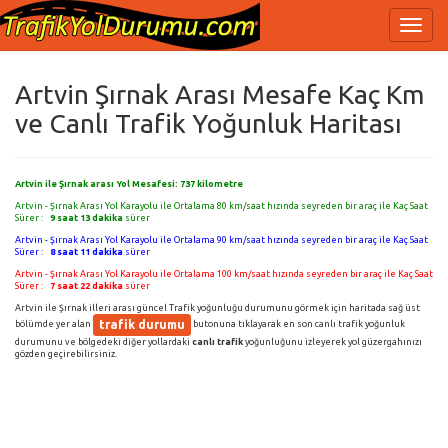
Artvin Şırnak Arası Mesafe Kaç Km
ve Canlı Trafik Yoğunluk Haritası
Artvin ile Şırnak arası Yol Mesafesi:
737
kilometre
Artvin - Şırnak Arası Yol Karayolu ile Ortalama 80 km/saat hızında seyreden bir araç ile Kaç Saat
Sürer :
9 saat 13 dakika
sürer
Artvin - Şırnak Arası Yol Karayolu ile Ortalama 90 km/saat hızında seyreden bir araç ile Kaç Saat
Sürer :
8 saat 11 dakika
sürer
Artvin - Şırnak Arası Yol Karayolu ile Ortalama 100 km/saat hızında seyreden bir araç ile Kaç Saat
Sürer :
7 saat 22 dakika
sürer
Artvin ile Şırnak illeri arası güncel Trafik yoğunluğu durumunu görmek için haritada sağ üst
trafik durumu
bölümde yer alan
butonuna tıklayarak en son canlı trafik yoğunluk
durumunu ve bölgedeki diğer yollardaki
canlı trafik
yoğunluğunu izleyerek yol güzergahınızı
gözden geçirebilirsiniz.