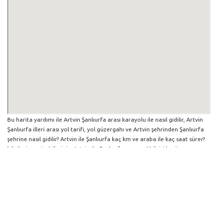
Bu harita yardımı ile Artvin Şanlıurfa arası karayolu ile nasıl gidilir, Artvin
Şanlıurfa illeri arası yol tarifi, yol güzergahı ve Artvin şehrinden Şanlıurfa
şehrine nasıl gidilir? Artvin ile Şanlıurfa kaç km ve araba ile kaç saat sürer?
bilgilerine erişebilirsiniz. Artvin ile Şanlıurfa arası yol bilgisi haritasını
büyütüp küçültebilir ve iki şehir arası hangi yollardan gidildiğini
görebilirsiniz. Yol boyunca herhangi bir çalışma varsa da harita üzerinde
gösterilmektedir. Mavi yol genel olarak ana güzergah rotasını göstermekle
birlikte daha soluk mavi veya gri yollar ise alternatif yol rotası için
kilometre ve saat bilgisini göstermektedir.
Artvin İlinden Diğer Şehirlere Gidiş