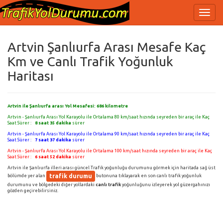
Artvin Şanlıurfa Arası Mesafe Kaç
Km ve Canlı Trafik Yoğunluk
Haritası
Artvin ile Şanlıurfa arası Yol Mesafesi:
686
kilometre
Artvin - Şanlıurfa Arası Yol Karayolu ile Ortalama 80 km/saat hızında seyreden bir araç ile Kaç
Saat Sürer :
8 saat 35 dakika
sürer
Artvin - Şanlıurfa Arası Yol Karayolu ile Ortalama 90 km/saat hızında seyreden bir araç ile Kaç
Saat Sürer :
7 saat 37 dakika
sürer
Artvin - Şanlıurfa Arası Yol Karayolu ile Ortalama 100 km/saat hızında seyreden bir araç ile Kaç
Saat Sürer :
6 saat 52 dakika
sürer
Artvin ile Şanlıurfa illeri arası güncel Trafik yoğunluğu durumunu görmek için haritada sağ üst
trafik durumu
bölümde yer alan
butonuna tıklayarak en son canlı trafik yoğunluk
durumunu ve bölgedeki diğer yollardaki
canlı trafik
yoğunluğunu izleyerek yol güzergahınızı
gözden geçirebilirsiniz.