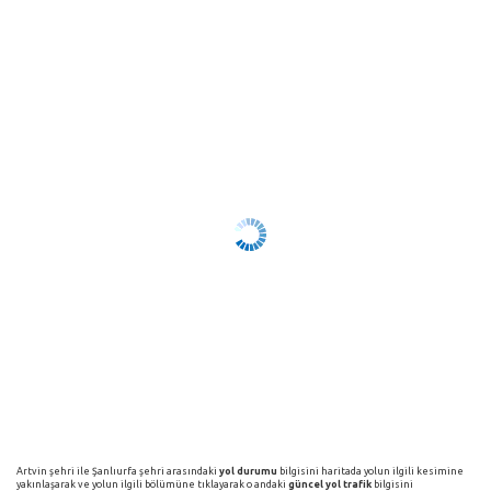
Artvin şehri ile Şanlıurfa şehri arasındaki
yol durumu
bilgisini haritada yolun ilgili kesimine
yakınlaşarak ve yolun ilgili bölümüne tıklayarak o andaki
güncel yol trafik
bilgisini