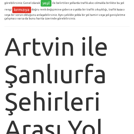
yeşil
görebilirsiniz. Genel olarak
ile belirtilen yollarda trafik akıcı olmakla birlikte bu yol
kırmızıya
rengi
doğru renk değişimine giderse o yolda bir trafik sıkışıklığı, trafik kazası
veya bir sorun olduğunu anlayabilirsiniz. Aynı şekilde yolda bir yol tamiri veya yol genişletme
çalışması varsa da bunu harita üzerinde görebilirsiniz.
Artvin ile
Şanlıurfa
Şehirleri
Arası Yol