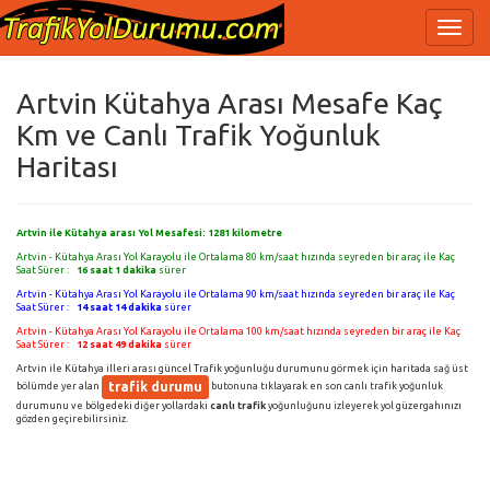
Artvin Kütahya Arası Mesafe Kaç
Km ve Canlı Trafik Yoğunluk
Haritası
Artvin ile Kütahya arası Yol Mesafesi:
1281
kilometre
Artvin - Kütahya Arası Yol Karayolu ile Ortalama 80 km/saat hızında seyreden bir araç ile Kaç
Saat Sürer :
16 saat 1 dakika
sürer
Artvin - Kütahya Arası Yol Karayolu ile Ortalama 90 km/saat hızında seyreden bir araç ile Kaç
Saat Sürer :
14 saat 14 dakika
sürer
Artvin - Kütahya Arası Yol Karayolu ile Ortalama 100 km/saat hızında seyreden bir araç ile Kaç
Saat Sürer :
12 saat 49 dakika
sürer
Artvin ile Kütahya illeri arası güncel Trafik yoğunluğu durumunu görmek için haritada sağ üst
trafik durumu
bölümde yer alan
butonuna tıklayarak en son canlı trafik yoğunluk
durumunu ve bölgedeki diğer yollardaki
canlı trafik
yoğunluğunu izleyerek yol güzergahınızı
gözden geçirebilirsiniz.