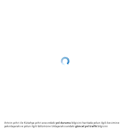
Artvin şehri ile Kütahya şehri arasındaki
yol durumu
bilgisini haritada yolun ilgili kesimine
yakınlaşarak ve yolun ilgili bölümüne tıklayarak o andaki
güncel yol trafik
bilgisini