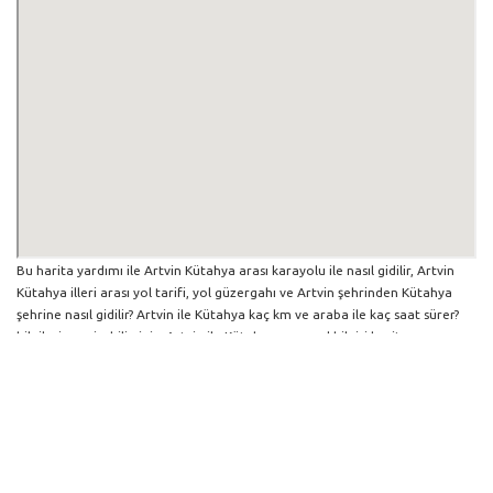
Bu harita yardımı ile Artvin Kütahya arası karayolu ile nasıl gidilir, Artvin
Kütahya illeri arası yol tarifi, yol güzergahı ve Artvin şehrinden Kütahya
şehrine nasıl gidilir? Artvin ile Kütahya kaç km ve araba ile kaç saat sürer?
bilgilerine erişebilirsiniz. Artvin ile Kütahya arası yol bilgisi haritasını
büyütüp küçültebilir ve iki şehir arası hangi yollardan gidildiğini
görebilirsiniz. Yol boyunca herhangi bir çalışma varsa da harita üzerinde
gösterilmektedir. Mavi yol genel olarak ana güzergah rotasını göstermekle
birlikte daha soluk mavi veya gri yollar ise alternatif yol rotası için
kilometre ve saat bilgisini göstermektedir.
Artvin İlinden Diğer Şehirlere Gidiş