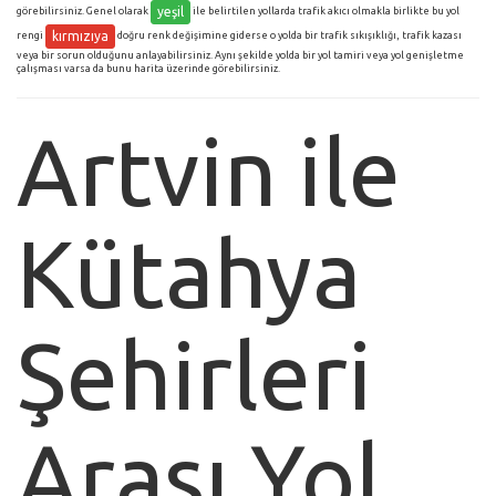
yeşil
görebilirsiniz. Genel olarak
ile belirtilen yollarda trafik akıcı olmakla birlikte bu yol
kırmızıya
rengi
doğru renk değişimine giderse o yolda bir trafik sıkışıklığı, trafik kazası
veya bir sorun olduğunu anlayabilirsiniz. Aynı şekilde yolda bir yol tamiri veya yol genişletme
çalışması varsa da bunu harita üzerinde görebilirsiniz.
Artvin ile
Kütahya
Şehirleri
Arası Yol