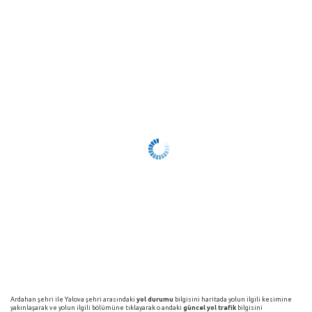
Ardahan şehri ile Yalova şehri arasındaki
yol durumu
bilgisini haritada yolun ilgili kesimine
yakınlaşarak ve yolun ilgili bölümüne tıklayarak o andaki
güncel yol trafik
bilgisini