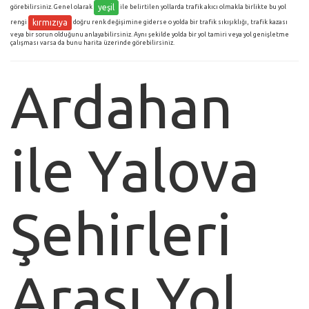
yeşil
görebilirsiniz. Genel olarak
ile belirtilen yollarda trafik akıcı olmakla birlikte bu yol
kırmızıya
rengi
doğru renk değişimine giderse o yolda bir trafik sıkışıklığı, trafik kazası
veya bir sorun olduğunu anlayabilirsiniz. Aynı şekilde yolda bir yol tamiri veya yol genişletme
çalışması varsa da bunu harita üzerinde görebilirsiniz.
Ardahan
ile Yalova
Şehirleri
Arası Yol