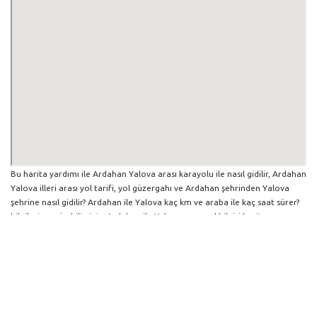
Bu harita yardımı ile Ardahan Yalova arası karayolu ile nasıl gidilir, Ardahan
Yalova illeri arası yol tarifi, yol güzergahı ve Ardahan şehrinden Yalova
şehrine nasıl gidilir? Ardahan ile Yalova kaç km ve araba ile kaç saat sürer?
bilgilerine erişebilirsiniz. Ardahan ile Yalova arası yol bilgisi haritasını
büyütüp küçültebilir ve iki şehir arası hangi yollardan gidildiğini
görebilirsiniz. Yol boyunca herhangi bir çalışma varsa da harita üzerinde
gösterilmektedir. Mavi yol genel olarak ana güzergah rotasını göstermekle
birlikte daha soluk mavi veya gri yollar ise alternatif yol rotası için
kilometre ve saat bilgisini göstermektedir.
Ardahan İlinden Diğer Şehirlere Gidiş