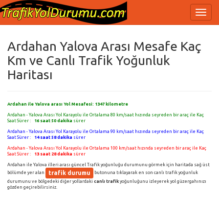
Ardahan Yalova Arası Mesafe Kaç
Km ve Canlı Trafik Yoğunluk
Haritası
Ardahan ile Yalova arası Yol Mesafesi:
1347
kilometre
Ardahan - Yalova Arası Yol Karayolu ile Ortalama 80 km/saat hızında seyreden bir araç ile Kaç
Saat Sürer :
16 saat 50 dakika
sürer
Ardahan - Yalova Arası Yol Karayolu ile Ortalama 90 km/saat hızında seyreden bir araç ile Kaç
Saat Sürer :
14 saat 58 dakika
sürer
Ardahan - Yalova Arası Yol Karayolu ile Ortalama 100 km/saat hızında seyreden bir araç ile Kaç
Saat Sürer :
13 saat 28 dakika
sürer
Ardahan ile Yalova illeri arası güncel Trafik yoğunluğu durumunu görmek için haritada sağ üst
trafik durumu
bölümde yer alan
butonuna tıklayarak en son canlı trafik yoğunluk
durumunu ve bölgedeki diğer yollardaki
canlı trafik
yoğunluğunu izleyerek yol güzergahınızı
gözden geçirebilirsiniz.