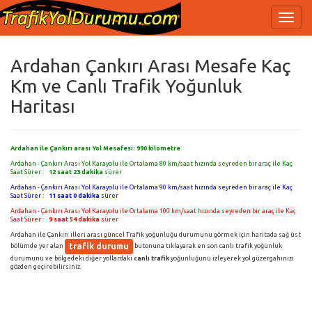
Ardahan Çankırı Arası Mesafe Kaç
Km ve Canlı Trafik Yoğunluk
Haritası
Ardahan ile Çankırı arası Yol Mesafesi:
990
kilometre
Ardahan - Çankırı Arası Yol Karayolu ile Ortalama 80 km/saat hızında seyreden bir araç ile Kaç
Saat Sürer :
12 saat 23 dakika
sürer
Ardahan - Çankırı Arası Yol Karayolu ile Ortalama 90 km/saat hızında seyreden bir araç ile Kaç
Saat Sürer :
11 saat 0 dakika
sürer
Ardahan - Çankırı Arası Yol Karayolu ile Ortalama 100 km/saat hızında seyreden bir araç ile Kaç
Saat Sürer :
9 saat 54 dakika
sürer
Ardahan ile Çankırı illeri arası güncel Trafik yoğunluğu durumunu görmek için haritada sağ üst
trafik durumu
bölümde yer alan
butonuna tıklayarak en son canlı trafik yoğunluk
durumunu ve bölgedeki diğer yollardaki
canlı trafik
yoğunluğunu izleyerek yol güzergahınızı
gözden geçirebilirsiniz.