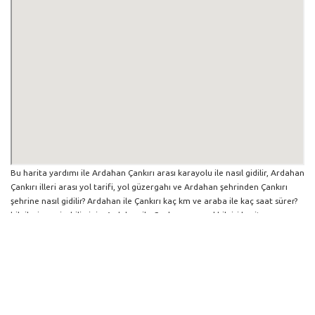
Bu harita yardımı ile Ardahan Çankırı arası karayolu ile nasıl gidilir, Ardahan
Çankırı illeri arası yol tarifi, yol güzergahı ve Ardahan şehrinden Çankırı
şehrine nasıl gidilir? Ardahan ile Çankırı kaç km ve araba ile kaç saat sürer?
bilgilerine erişebilirsiniz. Ardahan ile Çankırı arası yol bilgisi haritasını
büyütüp küçültebilir ve iki şehir arası hangi yollardan gidildiğini
görebilirsiniz. Yol boyunca herhangi bir çalışma varsa da harita üzerinde
gösterilmektedir. Mavi yol genel olarak ana güzergah rotasını göstermekle
birlikte daha soluk mavi veya gri yollar ise alternatif yol rotası için
kilometre ve saat bilgisini göstermektedir.
Ardahan İlinden Diğer Şehirlere Gidiş