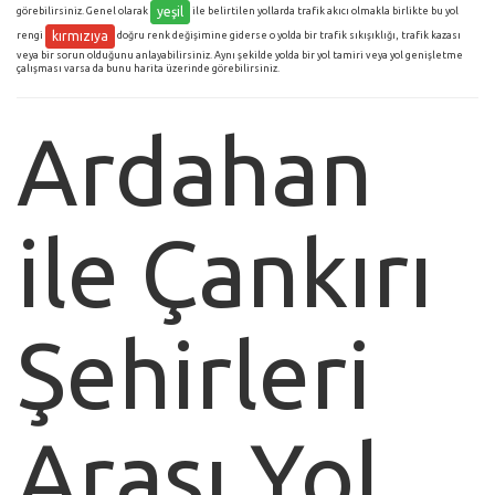
yeşil
görebilirsiniz. Genel olarak
ile belirtilen yollarda trafik akıcı olmakla birlikte bu yol
kırmızıya
rengi
doğru renk değişimine giderse o yolda bir trafik sıkışıklığı, trafik kazası
veya bir sorun olduğunu anlayabilirsiniz. Aynı şekilde yolda bir yol tamiri veya yol genişletme
çalışması varsa da bunu harita üzerinde görebilirsiniz.
Ardahan
ile Çankırı
Şehirleri
Arası Yol