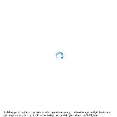
Ardahan şehri ile Çankırı şehri arasındaki
yol durumu
bilgisini haritada yolun ilgili kesimine
yakınlaşarak ve yolun ilgili bölümüne tıklayarak o andaki
güncel yol trafik
bilgisini