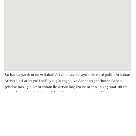
Bu harita yardımı ile Ardahan Artvin arası karayolu ile nasıl gidilir, Ardahan
Artvin illeri arası yol tarifi, yol güzergahı ve Ardahan şehrinden Artvin
şehrine nasıl gidilir? Ardahan ile Artvin kaç km ve araba ile kaç saat sürer?
bilgilerine erişebilirsiniz. Ardahan ile Artvin arası yol bilgisi haritasını
büyütüp küçültebilir ve iki şehir arası hangi yollardan gidildiğini
görebilirsiniz. Yol boyunca herhangi bir çalışma varsa da harita üzerinde
gösterilmektedir. Mavi yol genel olarak ana güzergah rotasını göstermekle
birlikte daha soluk mavi veya gri yollar ise alternatif yol rotası için
kilometre ve saat bilgisini göstermektedir.
Ardahan İlinden Diğer Şehirlere Gidiş