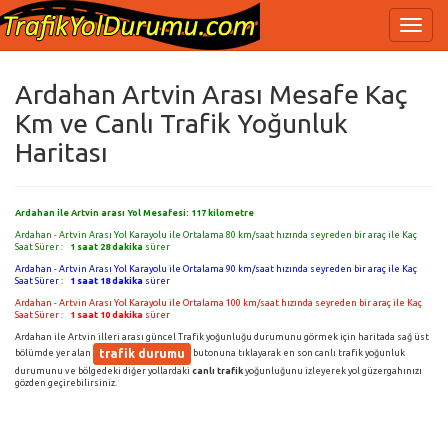
Ardahan Artvin Arası Mesafe Kaç
Km ve Canlı Trafik Yoğunluk
Haritası
Ardahan ile Artvin arası Yol Mesafesi:
117
kilometre
Ardahan - Artvin Arası Yol Karayolu ile Ortalama 80 km/saat hızında seyreden bir araç ile Kaç
Saat Sürer :
1 saat 28 dakika
sürer
Ardahan - Artvin Arası Yol Karayolu ile Ortalama 90 km/saat hızında seyreden bir araç ile Kaç
Saat Sürer :
1 saat 18 dakika
sürer
Ardahan - Artvin Arası Yol Karayolu ile Ortalama 100 km/saat hızında seyreden bir araç ile Kaç
Saat Sürer :
1 saat 10 dakika
sürer
Ardahan ile Artvin illeri arası güncel Trafik yoğunluğu durumunu görmek için haritada sağ üst
trafik durumu
bölümde yer alan
butonuna tıklayarak en son canlı trafik yoğunluk
durumunu ve bölgedeki diğer yollardaki
canlı trafik
yoğunluğunu izleyerek yol güzergahınızı
gözden geçirebilirsiniz.