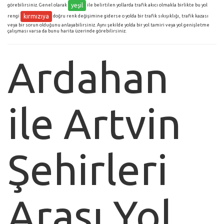
yeşil
görebilirsiniz. Genel olarak
ile belirtilen yollarda trafik akıcı olmakla birlikte bu yol
kırmızıya
rengi
doğru renk değişimine giderse o yolda bir trafik sıkışıklığı, trafik kazası
veya bir sorun olduğunu anlayabilirsiniz. Aynı şekilde yolda bir yol tamiri veya yol genişletme
çalışması varsa da bunu harita üzerinde görebilirsiniz.
Ardahan
ile Artvin
Şehirleri
Arası Yol