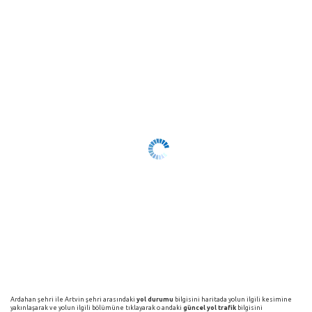
Ardahan şehri ile Artvin şehri arasındaki
yol durumu
bilgisini haritada yolun ilgili kesimine
yakınlaşarak ve yolun ilgili bölümüne tıklayarak o andaki
güncel yol trafik
bilgisini