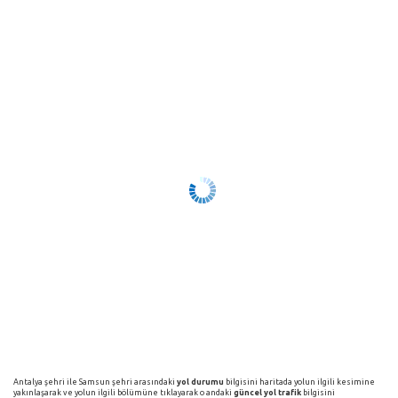
Antalya şehri ile Samsun şehri arasındaki
yol durumu
bilgisini haritada yolun ilgili kesimine
yakınlaşarak ve yolun ilgili bölümüne tıklayarak o andaki
güncel yol trafik
bilgisini