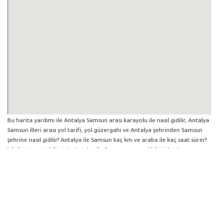
Bu harita yardımı ile Antalya Samsun arası karayolu ile nasıl gidilir, Antalya
Samsun illeri arası yol tarifi, yol güzergahı ve Antalya şehrinden Samsun
şehrine nasıl gidilir? Antalya ile Samsun kaç km ve araba ile kaç saat sürer?
bilgilerine erişebilirsiniz. Antalya ile Samsun arası yol bilgisi haritasını
büyütüp küçültebilir ve iki şehir arası hangi yollardan gidildiğini
görebilirsiniz. Yol boyunca herhangi bir çalışma varsa da harita üzerinde
gösterilmektedir. Mavi yol genel olarak ana güzergah rotasını göstermekle
birlikte daha soluk mavi veya gri yollar ise alternatif yol rotası için
kilometre ve saat bilgisini göstermektedir.
Antalya İlinden Diğer Şehirlere Gidiş