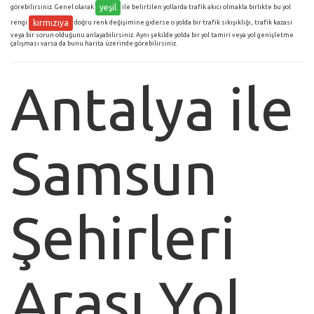
yeşil
görebilirsiniz. Genel olarak
ile belirtilen yollarda trafik akıcı olmakla birlikte bu yol
kırmızıya
rengi
doğru renk değişimine giderse o yolda bir trafik sıkışıklığı, trafik kazası
veya bir sorun olduğunu anlayabilirsiniz. Aynı şekilde yolda bir yol tamiri veya yol genişletme
çalışması varsa da bunu harita üzerinde görebilirsiniz.
Antalya ile
Samsun
Şehirleri
Arası Yol