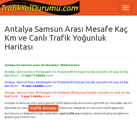
Antalya Samsun Arası Mesafe Kaç
Km ve Canlı Trafik Yoğunluk
Haritası
Antalya ile Samsun arası Yol Mesafesi:
903
kilometre
Antalya - Samsun Arası Yol Karayolu ile Ortalama 80 km/saat hızında seyreden bir araç ile Kaç
Saat Sürer :
11 saat 17 dakika
sürer
Antalya - Samsun Arası Yol Karayolu ile Ortalama 90 km/saat hızında seyreden bir araç ile Kaç
Saat Sürer :
10 saat 2 dakika
sürer
Antalya - Samsun Arası Yol Karayolu ile Ortalama 100 km/saat hızında seyreden bir araç ile Kaç
Saat Sürer :
9 saat 2 dakika
sürer
Antalya ile Samsun illeri arası güncel Trafik yoğunluğu durumunu görmek için haritada sağ üst
trafik durumu
bölümde yer alan
butonuna tıklayarak en son canlı trafik yoğunluk
durumunu ve bölgedeki diğer yollardaki
canlı trafik
yoğunluğunu izleyerek yol güzergahınızı
gözden geçirebilirsiniz.