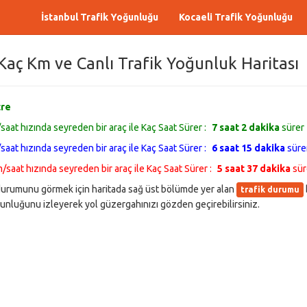
İstanbul Trafik Yoğunluğu
Kocaeli Trafik Yoğunluğu
Kaç Km ve Canlı Trafik Yoğunluk Haritası
tre
saat hızında seyreden bir araç ile Kaç Saat Sürer :
7 saat 2 dakika
sürer
saat hızında seyreden bir araç ile Kaç Saat Sürer :
6 saat 15 dakika
süre
m/saat hızında seyreden bir araç ile Kaç Saat Sürer :
5 saat 37 dakika
sür
ğu durumunu görmek için haritada sağ üst bölümde yer alan
trafik durumu
nluğunu izleyerek yol güzergahınızı gözden geçirebilirsiniz.