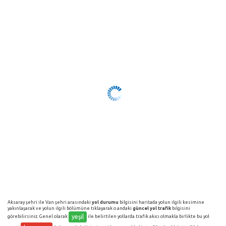
Aksaray şehri ile Van şehri arasındaki
yol durumu
bilgisini haritada yolun ilgili kesimine
yakınlaşarak ve yolun ilgili bölümüne tıklayarak o andaki
güncel yol trafik
bilgisini
yeşil
görebilirsiniz. Genel olarak
ile belirtilen yollarda trafik akıcı olmakla birlikte bu yol