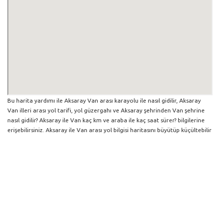
Bu harita yardımı ile Aksaray Van arası karayolu ile nasıl gidilir, Aksaray
Van illeri arası yol tarifi, yol güzergahı ve Aksaray şehrinden Van şehrine
nasıl gidilir? Aksaray ile Van kaç km ve araba ile kaç saat sürer? bilgilerine
erişebilirsiniz. Aksaray ile Van arası yol bilgisi haritasını büyütüp küçültebilir
ve iki şehir arası hangi yollardan gidildiğini görebilirsiniz. Yol boyunca
herhangi bir çalışma varsa da harita üzerinde gösterilmektedir. Mavi yol
genel olarak ana güzergah rotasını göstermekle birlikte daha soluk mavi
veya gri yollar ise alternatif yol rotası için kilometre ve saat bilgisini
göstermektedir.
Aksaray İlinden Diğer Şehirlere Gidiş
Trafik Yol Durumu ve Yol Tarifi Alma