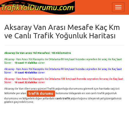
Aksaray Van Arası Mesafe Kaç Km
ve Canlı Trafik Yoğunluk Haritası
Aksaray ile Van arası Yol Mesafesi:
1054
kilometre
Aksaray - Van Arası Yol Karayolu ile Ortalama 80 km/saat hızında seyreden bir araç ile Kaç Saat
Sürer :
13 saat 11 dakika
sürer
Aksaray - Van Arası Yol Karayolu ile Ortalama 90 km/saat hızında seyreden bir araç ile Kaç Saat
Sürer :
11 saat 43 dakika
sürer
Aksaray - Van Arası Yol Karayolu ile Ortalama 100 km/saat hızında seyreden bir araç ile Kaç Saat
Sürer :
10 saat 32 dakika
sürer
Aksaray ile Van illeri arası güncel Trafik yoğunluğu durumunu görmek için haritada sağ üst
trafik durumu
bölümde yer alan
butonuna tıklayarak en son canlı trafik yoğunluk
durumunu ve bölgedeki diğer yollardaki
canlı trafik
yoğunluğunu izleyerek yol güzergahınızı
gözden geçirebilirsiniz.