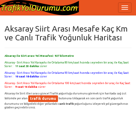
Aksaray Siirt Arası Mesafe Kaç Km
ve Canlı Trafik Yoğunluk Haritası
Aksaray ile Siirt arası Yol Mesafesi:
927
kilometre
Aksaray - Siirt Arası Yol Karayolu ile Ortalama 80 km/saat hızında seyreden bir araç ile Kaç Saat
Sürer :
11 saat 35 dakika
sürer
Aksaray - Siirt Arası Yol Karayolu ile Ortalama 90 km/saat hızında seyreden bir araç ile Kaç Saat
Sürer :
10 saat 18 dakika
sürer
Aksaray - Siirt Arası Yol Karayolu ile Ortalama 100 km/saat hızında seyreden bir araç ile Kaç Saat
Sürer :
9 saat 16 dakika
sürer
Aksaray ile Siirt illeri arası güncel Trafik yoğunluğu durumunu görmek için haritada sağ üst
trafik durumu
bölümde yer alan
butonuna tıklayarak en son canlı trafik yoğunluk
durumunu ve bölgedeki diğer yollardaki
canlı trafik
yoğunluğunu izleyerek yol güzergahınızı
gözden geçirebilirsiniz.