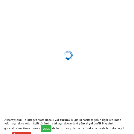
Aksaray şehri ile Siirt şehri arasındaki
yol durumu
bilgisini haritada yolun ilgili kesimine
yakınlaşarak ve yolun ilgili bölümüne tıklayarak o andaki
güncel yol trafik
bilgisini
yeşil
görebilirsiniz. Genel olarak
ile belirtilen yollarda trafik akıcı olmakla birlikte bu yol