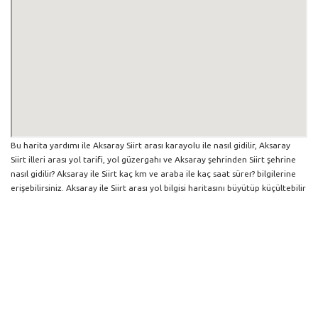
Bu harita yardımı ile Aksaray Siirt arası karayolu ile nasıl gidilir, Aksaray
Siirt illeri arası yol tarifi, yol güzergahı ve Aksaray şehrinden Siirt şehrine
nasıl gidilir? Aksaray ile Siirt kaç km ve araba ile kaç saat sürer? bilgilerine
erişebilirsiniz. Aksaray ile Siirt arası yol bilgisi haritasını büyütüp küçültebilir
ve iki şehir arası hangi yollardan gidildiğini görebilirsiniz. Yol boyunca
herhangi bir çalışma varsa da harita üzerinde gösterilmektedir. Mavi yol
genel olarak ana güzergah rotasını göstermekle birlikte daha soluk mavi
veya gri yollar ise alternatif yol rotası için kilometre ve saat bilgisini
göstermektedir.
Aksaray İlinden Diğer Şehirlere Gidiş
Trafik Yol Durumu ve Yol Tarifi Alma