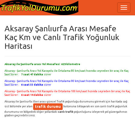
Aksaray Şanlıurfa Arası Mesafe
Kaç Km ve Canlı Trafik Yoğunluk
Haritası
Aksaray ile Şanlıurfa arası Yol Mesafesi:
623
kilometre
Aksaray - Şanlıurfa Arası Yol Karayolu ile Ortalama 80 km/saat hızında seyreden bir araç ile Kaç
Saat Sürer :
7 saat 47 dakika
sürer
Aksaray - Şanlıurfa Arası Yol Karayolu ile Ortalama 90 km/saat hızında seyreden bir araç ile Kaç
Saat Sürer :
6 saat 55 dakika
sürer
Aksaray - Şanlıurfa Arası Yol Karayolu ile Ortalama 100 km/saat hızında seyreden bir araç ile Kaç
Saat Sürer :
6 saat 14 dakika
sürer
Aksaray ile Şanlıurfa illeri arası güncel Trafik yoğunluğu durumunu görmek için haritada sağ
trafik durumu
üst bölümde yer alan
butonuna tıklayarak en son canlı trafik yoğunluk
durumunu ve bölgedeki diğer yollardaki
canlı trafik
yoğunluğunu izleyerek yol güzergahınızı
gözden geçirebilirsiniz.