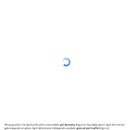
Aksaray şehri ile Şanlıurfa şehri arasındaki
yol durumu
bilgisini haritada yolun ilgili kesimine
yakınlaşarak ve yolun ilgili bölümüne tıklayarak o andaki
güncel yol trafik
bilgisini