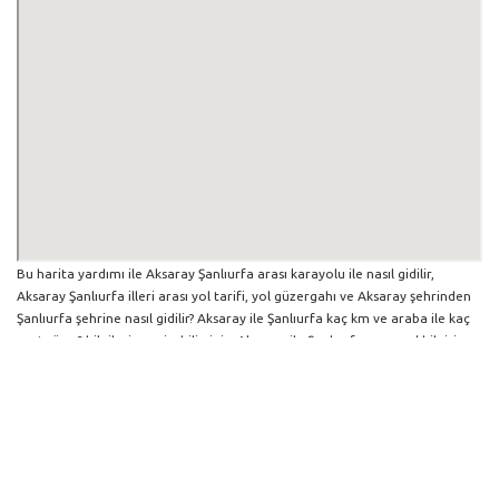
Bu harita yardımı ile Aksaray Şanlıurfa arası karayolu ile nasıl gidilir,
Aksaray Şanlıurfa illeri arası yol tarifi, yol güzergahı ve Aksaray şehrinden
Şanlıurfa şehrine nasıl gidilir? Aksaray ile Şanlıurfa kaç km ve araba ile kaç
saat sürer? bilgilerine erişebilirsiniz. Aksaray ile Şanlıurfa arası yol bilgisi
haritasını büyütüp küçültebilir ve iki şehir arası hangi yollardan gidildiğini
görebilirsiniz. Yol boyunca herhangi bir çalışma varsa da harita üzerinde
gösterilmektedir. Mavi yol genel olarak ana güzergah rotasını göstermekle
birlikte daha soluk mavi veya gri yollar ise alternatif yol rotası için
kilometre ve saat bilgisini göstermektedir.
Aksaray İlinden Diğer Şehirlere Gidiş