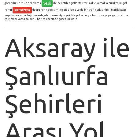
yeşil
görebilirsiniz. Genel olarak
ile belirtilen yollarda trafik akıcı olmakla birlikte bu yol
kırmızıya
rengi
doğru renk değişimine giderse o yolda bir trafik sıkışıklığı, trafik kazası
veya bir sorun olduğunu anlayabilirsiniz. Aynı şekilde yolda bir yol tamiri veya yol genişletme
çalışması varsa da bunu harita üzerinde görebilirsiniz.
Aksaray ile
Şanlıurfa
Şehirleri
Arası Yol