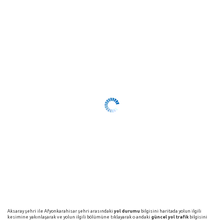
Aksaray şehri ile Afyonkarahisar şehri arasındaki
yol durumu
bilgisini haritada yolun ilgili
kesimine yakınlaşarak ve yolun ilgili bölümüne tıklayarak o andaki
güncel yol trafik
bilgisini