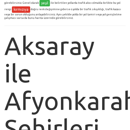
yeşil
görebilirsiniz. Genel olarak
ile belirtilen yollarda trafik akıcı olmakla birlikte bu yol
kırmızıya
rengi
doğru renk değişimine giderse o yolda bir trafik sıkışıklığı, trafik kazası
veya bir sorun olduğunu anlayabilirsiniz. Aynı şekilde yolda bir yol tamiri veya yol genişletme
çalışması varsa da bunu harita üzerinde görebilirsiniz.
Aksaray
ile
Afyonkarah
Şehirleri