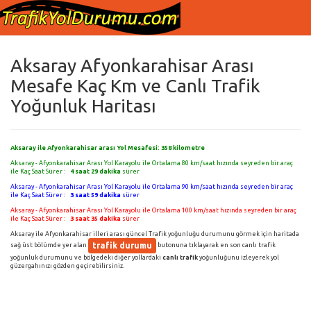
Aksaray Afyonkarahisar Arası
Mesafe Kaç Km ve Canlı Trafik
Yoğunluk Haritası
Aksaray ile Afyonkarahisar arası Yol Mesafesi:
358
kilometre
Aksaray - Afyonkarahisar Arası Yol Karayolu ile Ortalama 80 km/saat hızında seyreden bir araç
ile Kaç Saat Sürer :
4 saat 29 dakika
sürer
Aksaray - Afyonkarahisar Arası Yol Karayolu ile Ortalama 90 km/saat hızında seyreden bir araç
ile Kaç Saat Sürer :
3 saat 59 dakika
sürer
Aksaray - Afyonkarahisar Arası Yol Karayolu ile Ortalama 100 km/saat hızında seyreden bir araç
ile Kaç Saat Sürer :
3 saat 35 dakika
sürer
Aksaray ile Afyonkarahisar illeri arası güncel Trafik yoğunluğu durumunu görmek için haritada
trafik durumu
sağ üst bölümde yer alan
butonuna tıklayarak en son canlı trafik
yoğunluk durumunu ve bölgedeki diğer yollardaki
canlı trafik
yoğunluğunu izleyerek yol
güzergahınızı gözden geçirebilirsiniz.