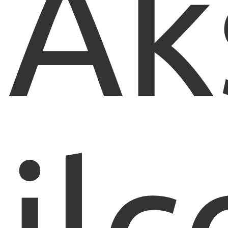
Ak
ilç