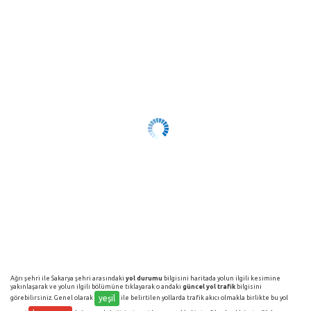
Ağrı şehri ile Sakarya şehri arasındaki
yol durumu
bilgisini haritada yolun ilgili kesimine
yakınlaşarak ve yolun ilgili bölümüne tıklayarak o andaki
güncel yol trafik
bilgisini
yeşil
görebilirsiniz. Genel olarak
ile belirtilen yollarda trafik akıcı olmakla birlikte bu yol