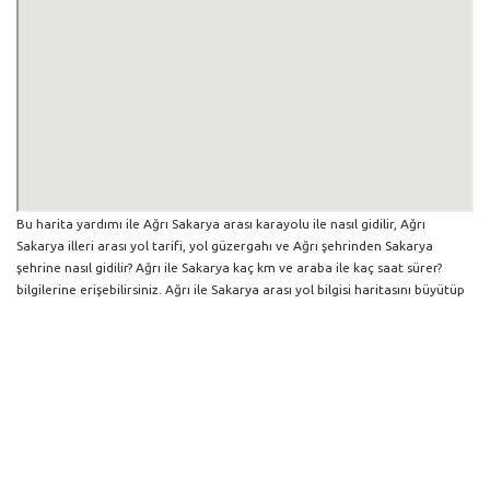
Bu harita yardımı ile Ağrı Sakarya arası karayolu ile nasıl gidilir, Ağrı
Sakarya illeri arası yol tarifi, yol güzergahı ve Ağrı şehrinden Sakarya
şehrine nasıl gidilir? Ağrı ile Sakarya kaç km ve araba ile kaç saat sürer?
bilgilerine erişebilirsiniz. Ağrı ile Sakarya arası yol bilgisi haritasını büyütüp
küçültebilir ve iki şehir arası hangi yollardan gidildiğini görebilirsiniz. Yol
boyunca herhangi bir çalışma varsa da harita üzerinde gösterilmektedir.
Mavi yol genel olarak ana güzergah rotasını göstermekle birlikte daha
soluk mavi veya gri yollar ise alternatif yol rotası için kilometre ve saat
bilgisini göstermektedir.
Ağrı İlinden Diğer Şehirlere Gidiş
Trafik Yol Durumu ve Yol Tarifi Alma