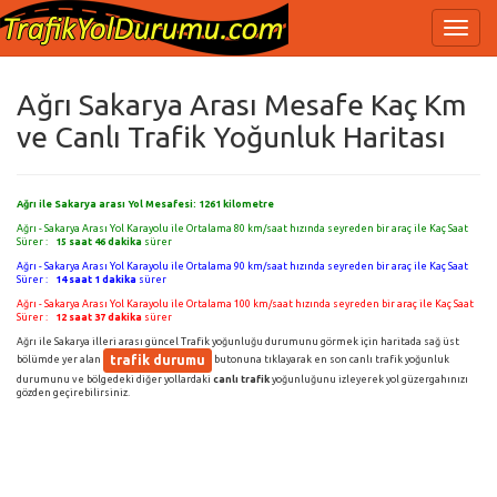
Ağrı Sakarya Arası Mesafe Kaç Km
ve Canlı Trafik Yoğunluk Haritası
Ağrı ile Sakarya arası Yol Mesafesi:
1261
kilometre
Ağrı - Sakarya Arası Yol Karayolu ile Ortalama 80 km/saat hızında seyreden bir araç ile Kaç Saat
Sürer :
15 saat 46 dakika
sürer
Ağrı - Sakarya Arası Yol Karayolu ile Ortalama 90 km/saat hızında seyreden bir araç ile Kaç Saat
Sürer :
14 saat 1 dakika
sürer
Ağrı - Sakarya Arası Yol Karayolu ile Ortalama 100 km/saat hızında seyreden bir araç ile Kaç Saat
Sürer :
12 saat 37 dakika
sürer
Ağrı ile Sakarya illeri arası güncel Trafik yoğunluğu durumunu görmek için haritada sağ üst
trafik durumu
bölümde yer alan
butonuna tıklayarak en son canlı trafik yoğunluk
durumunu ve bölgedeki diğer yollardaki
canlı trafik
yoğunluğunu izleyerek yol güzergahınızı
gözden geçirebilirsiniz.