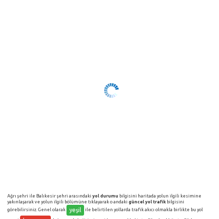
Ağrı şehri ile Balıkesir şehri arasındaki
yol durumu
bilgisini haritada yolun ilgili kesimine
yakınlaşarak ve yolun ilgili bölümüne tıklayarak o andaki
güncel yol trafik
bilgisini
yeşil
görebilirsiniz. Genel olarak
ile belirtilen yollarda trafik akıcı olmakla birlikte bu yol