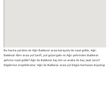
Bu harita yardımı ile Ağrı Balıkesir arası karayolu ile nasıl gidilir, Ağrı
Balıkesir illeri arası yol tarifi, yol güzergahı ve Ağrı şehrinden Balıkesir
şehrine nasıl gidilir? Ağrı ile Balıkesir kaç km ve araba ile kaç saat sürer?
bilgilerine erişebilirsiniz. Ağrı ile Balıkesir arası yol bilgisi haritasını büyütüp
küçültebilir ve iki şehir arası hangi yollardan gidildiğini görebilirsiniz. Yol
boyunca herhangi bir çalışma varsa da harita üzerinde gösterilmektedir.
Mavi yol genel olarak ana güzergah rotasını göstermekle birlikte daha
soluk mavi veya gri yollar ise alternatif yol rotası için kilometre ve saat
bilgisini göstermektedir.
Ağrı İlinden Diğer Şehirlere Gidiş
Trafik Yol Durumu ve Yol Tarifi Alma