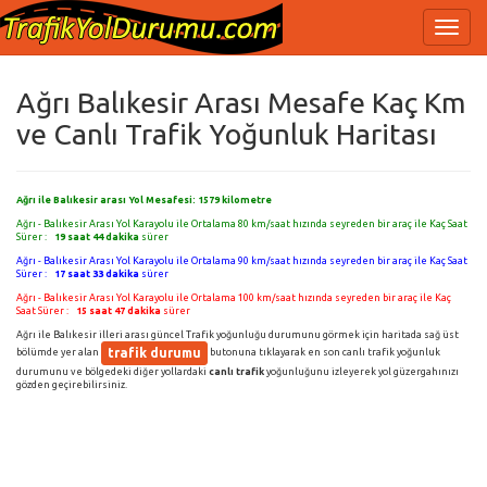
Ağrı Balıkesir Arası Mesafe Kaç Km
ve Canlı Trafik Yoğunluk Haritası
Ağrı ile Balıkesir arası Yol Mesafesi:
1579
kilometre
Ağrı - Balıkesir Arası Yol Karayolu ile Ortalama 80 km/saat hızında seyreden bir araç ile Kaç Saat
Sürer :
19 saat 44 dakika
sürer
Ağrı - Balıkesir Arası Yol Karayolu ile Ortalama 90 km/saat hızında seyreden bir araç ile Kaç Saat
Sürer :
17 saat 33 dakika
sürer
Ağrı - Balıkesir Arası Yol Karayolu ile Ortalama 100 km/saat hızında seyreden bir araç ile Kaç
Saat Sürer :
15 saat 47 dakika
sürer
Ağrı ile Balıkesir illeri arası güncel Trafik yoğunluğu durumunu görmek için haritada sağ üst
trafik durumu
bölümde yer alan
butonuna tıklayarak en son canlı trafik yoğunluk
durumunu ve bölgedeki diğer yollardaki
canlı trafik
yoğunluğunu izleyerek yol güzergahınızı
gözden geçirebilirsiniz.