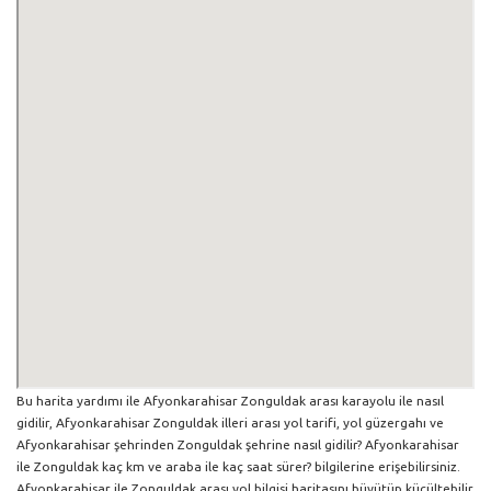
Bu harita yardımı ile Afyonkarahisar Zonguldak arası karayolu ile nasıl
gidilir, Afyonkarahisar Zonguldak illeri arası yol tarifi, yol güzergahı ve
Afyonkarahisar şehrinden Zonguldak şehrine nasıl gidilir? Afyonkarahisar
ile Zonguldak kaç km ve araba ile kaç saat sürer? bilgilerine erişebilirsiniz.
Afyonkarahisar ile Zonguldak arası yol bilgisi haritasını büyütüp küçültebilir