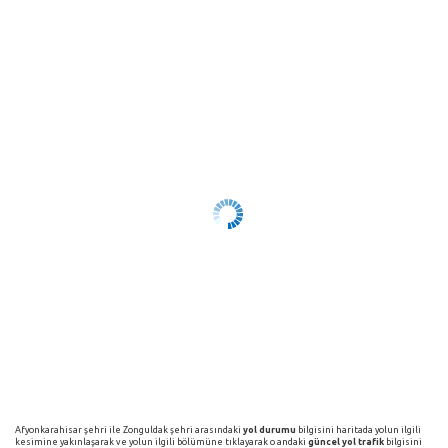
Afyonkarahisar şehri ile Zonguldak şehri arasındaki
yol durumu
bilgisini haritada yolun ilgili
kesimine yakınlaşarak ve yolun ilgili bölümüne tıklayarak o andaki
güncel yol trafik
bilgisini