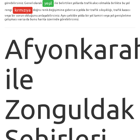
yeşil
görebilirsiniz. Genel olarak
ile belirtilen yollarda trafik akıcı olmakla birlikte bu yol
kırmızıya
rengi
doğru renk değişimine giderse o yolda bir trafik sıkışıklığı, trafik kazası
veya bir sorun olduğunu anlayabilirsiniz. Aynı şekilde yolda bir yol tamiri veya yol genişletme
çalışması varsa da bunu harita üzerinde görebilirsiniz.
Afyonkarah
ile
Zonguldak
Şehirleri