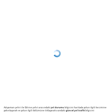
Adıyaman şehri ile Edirne şehri arasındaki
yol durumu
bilgisini haritada yolun ilgili kesimine
yakınlaşarak ve yolun ilgili bölümüne tıklayarak o andaki
güncel yol trafik
bilgisini