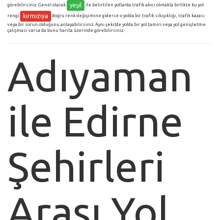
yeşil
görebilirsiniz. Genel olarak
ile belirtilen yollarda trafik akıcı olmakla birlikte bu yol
kırmızıya
rengi
doğru renk değişimine giderse o yolda bir trafik sıkışıklığı, trafik kazası
veya bir sorun olduğunu anlayabilirsiniz. Aynı şekilde yolda bir yol tamiri veya yol genişletme
çalışması varsa da bunu harita üzerinde görebilirsiniz.
Adıyaman
ile Edirne
Şehirleri
Arası Yol