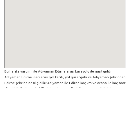
Bu harita yardımı ile Adıyaman Edirne arası karayolu ile nasıl gidilir,
Adıyaman Edirne illeri arası yol tarifi, yol güzergahı ve Adıyaman şehrinden
Edirne şehrine nasıl gidilir? Adıyaman ile Edirne kaç km ve araba ile kaç saat
sürer? bilgilerine erişebilirsiniz. Adıyaman ile Edirne arası yol bilgisi
haritasını büyütüp küçültebilir ve iki şehir arası hangi yollardan gidildiğini
görebilirsiniz. Yol boyunca herhangi bir çalışma varsa da harita üzerinde
gösterilmektedir. Mavi yol genel olarak ana güzergah rotasını göstermekle
birlikte daha soluk mavi veya gri yollar ise alternatif yol rotası için
kilometre ve saat bilgisini göstermektedir.
Adıyaman İlinden Diğer Şehirlere Gidiş