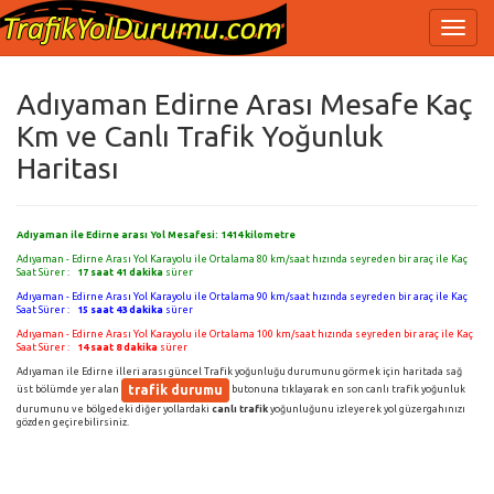
Adıyaman Edirne Arası Mesafe Kaç
Km ve Canlı Trafik Yoğunluk
Haritası
Adıyaman ile Edirne arası Yol Mesafesi:
1414
kilometre
Adıyaman - Edirne Arası Yol Karayolu ile Ortalama 80 km/saat hızında seyreden bir araç ile Kaç
Saat Sürer :
17 saat 41 dakika
sürer
Adıyaman - Edirne Arası Yol Karayolu ile Ortalama 90 km/saat hızında seyreden bir araç ile Kaç
Saat Sürer :
15 saat 43 dakika
sürer
Adıyaman - Edirne Arası Yol Karayolu ile Ortalama 100 km/saat hızında seyreden bir araç ile Kaç
Saat Sürer :
14 saat 8 dakika
sürer
Adıyaman ile Edirne illeri arası güncel Trafik yoğunluğu durumunu görmek için haritada sağ
trafik durumu
üst bölümde yer alan
butonuna tıklayarak en son canlı trafik yoğunluk
durumunu ve bölgedeki diğer yollardaki
canlı trafik
yoğunluğunu izleyerek yol güzergahınızı
gözden geçirebilirsiniz.