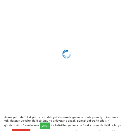
Adana şehri ile Tokat şehri arasındaki
yol durumu
bilgisini haritada yolun ilgili kesimine
yakınlaşarak ve yolun ilgili bölümüne tıklayarak o andaki
güncel yol trafik
bilgisini
yeşil
görebilirsiniz. Genel olarak
ile belirtilen yollarda trafik akıcı olmakla birlikte bu yol