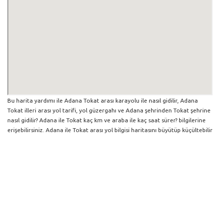
Bu harita yardımı ile Adana Tokat arası karayolu ile nasıl gidilir, Adana
Tokat illeri arası yol tarifi, yol güzergahı ve Adana şehrinden Tokat şehrine
nasıl gidilir? Adana ile Tokat kaç km ve araba ile kaç saat sürer? bilgilerine
erişebilirsiniz. Adana ile Tokat arası yol bilgisi haritasını büyütüp küçültebilir
ve iki şehir arası hangi yollardan gidildiğini görebilirsiniz. Yol boyunca
herhangi bir çalışma varsa da harita üzerinde gösterilmektedir. Mavi yol
genel olarak ana güzergah rotasını göstermekle birlikte daha soluk mavi
veya gri yollar ise alternatif yol rotası için kilometre ve saat bilgisini
göstermektedir.
Adana İlinden Diğer Şehirlere Gidiş
Trafik Yol Durumu ve Yol Tarifi Alma