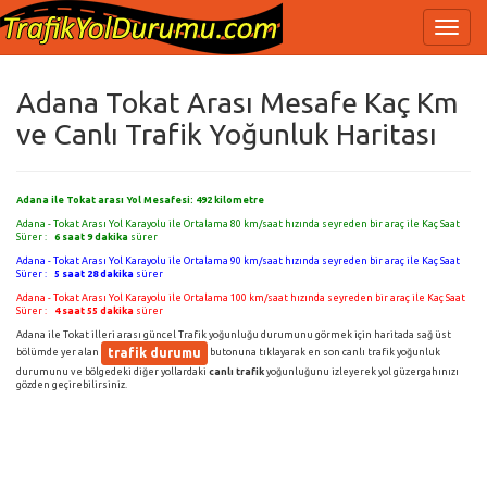
Adana Tokat Arası Mesafe Kaç Km
ve Canlı Trafik Yoğunluk Haritası
Adana ile Tokat arası Yol Mesafesi:
492
kilometre
Adana - Tokat Arası Yol Karayolu ile Ortalama 80 km/saat hızında seyreden bir araç ile Kaç Saat
Sürer :
6 saat 9 dakika
sürer
Adana - Tokat Arası Yol Karayolu ile Ortalama 90 km/saat hızında seyreden bir araç ile Kaç Saat
Sürer :
5 saat 28 dakika
sürer
Adana - Tokat Arası Yol Karayolu ile Ortalama 100 km/saat hızında seyreden bir araç ile Kaç Saat
Sürer :
4 saat 55 dakika
sürer
Adana ile Tokat illeri arası güncel Trafik yoğunluğu durumunu görmek için haritada sağ üst
trafik durumu
bölümde yer alan
butonuna tıklayarak en son canlı trafik yoğunluk
durumunu ve bölgedeki diğer yollardaki
canlı trafik
yoğunluğunu izleyerek yol güzergahınızı
gözden geçirebilirsiniz.