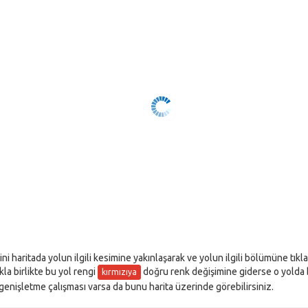
ini haritada yolun ilgili kesimine yakınlaşarak ve yolun ilgili bölümüne tık
akla birlikte bu yol rengi
doğru renk değişimine giderse o yolda bir
kırmızıya
l genişletme çalışması varsa da bunu harita üzerinde görebilirsiniz.